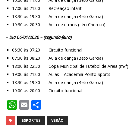
10:00 às 11:00 Aula de dança (Beto Garcia)
17:00 às 21:00 Recreação infantil
18:30 às 19:30 Aula de dança (Beto Garcia)
19:30 às 20:30 Aula de ritmos (Léo Cheroto)
– Dia 06/01/2020 – (segunda-feira)
06:30 às 07:20 Circuito funcional
07:30 às 08:20 Aula de dança (Beto Garcia)
18:00 às 22:30 Copa Municipal de Futebol de Areia (m/f)
19:00 ás 21:00 Aulas – Academia Ponto Sports
18:30 às 19:30 Aula de dança (Beto Garcia)
19:00 às 20:00 Circuito funcional
W
E
S
h
m
h
at
ai
ar
ESPORTES
VERÃO
s
l
e