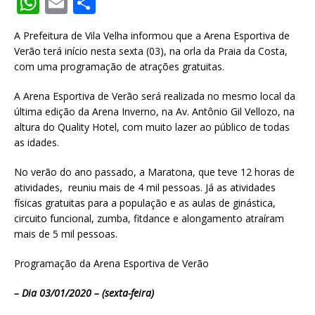
W
E
S
h
m
h
A Prefeitura de Vila Velha informou que a Arena Esportiva de
at
ai
ar
Verão terá início nesta sexta (03), na orla da Praia da Costa,
s
l
e
com uma programação de atrações gratuitas.
A
A Arena Esportiva de Verão será realizada no mesmo local da
p
última edição da Arena Inverno, na Av. Antônio Gil Vellozo, na
altura do Quality Hotel, com muito lazer ao público de todas
p
as idades.
No verão do ano passado, a Maratona, que teve 12 horas de
atividades, reuniu mais de 4 mil pessoas. Já as atividades
físicas gratuitas para a população e as aulas de ginástica,
circuito funcional, zumba, fitdance e alongamento atraíram
mais de 5 mil pessoas.
Programação da Arena Esportiva de Verão
– Dia 03/01/2020 – (sexta-feira)