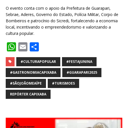
O evento conta com o apoio da Prefeitura de Guarapari,
Sebrae, Aderes, Governo do Estado, Polícia Militar, Corpo de
Bombeiros e patrocínio do Sicredi, fortalecendo a economia
local, incentivando o empreendedorismo e valorizando a
cultura popular.
W
E
S
h
m
h
at
ai
ar
#CULTURAPOPULAR
#FESTAJUNINA
s
l
e
#GASTRONOMIACAPIXABA
#GUARAPARI2025
A
#SÃOJOÃOMEAÍPE
#TURISMOES
p
REPÓRTER CAPIXABA
p