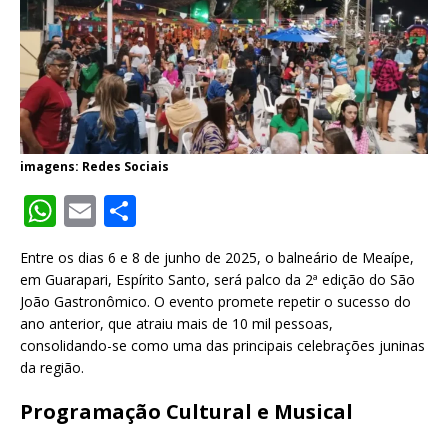
imagens: Redes Sociais
W
E
S
h
m
h
Entre os dias 6 e 8 de junho de 2025, o balneário de Meaípe,
at
ai
ar
em Guarapari, Espírito Santo, será palco da 2ª edição do São
s
l
e
João Gastronômico. O evento promete repetir o sucesso do
ano anterior, que atraiu mais de 10 mil pessoas,
A
consolidando-se como uma das principais celebrações juninas
p
da região.
p
Programação Cultural e Musical