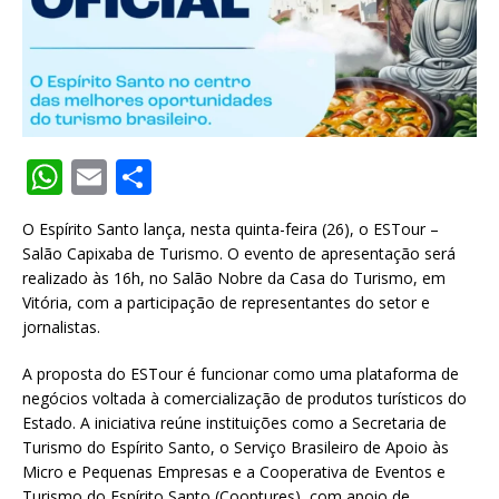
W
E
S
h
m
h
O Espírito Santo lança, nesta quinta-feira (26), o ESTour –
at
ai
ar
Salão Capixaba de Turismo. O evento de apresentação será
s
l
e
realizado às 16h, no Salão Nobre da Casa do Turismo, em
Vitória, com a participação de representantes do setor e
A
jornalistas.
p
A proposta do ESTour é funcionar como uma plataforma de
p
negócios voltada à comercialização de produtos turísticos do
Estado. A iniciativa reúne instituições como a Secretaria de
Turismo do Espírito Santo, o Serviço Brasileiro de Apoio às
Micro e Pequenas Empresas e a Cooperativa de Eventos e
Turismo do Espírito Santo (Cooptures), com apoio de