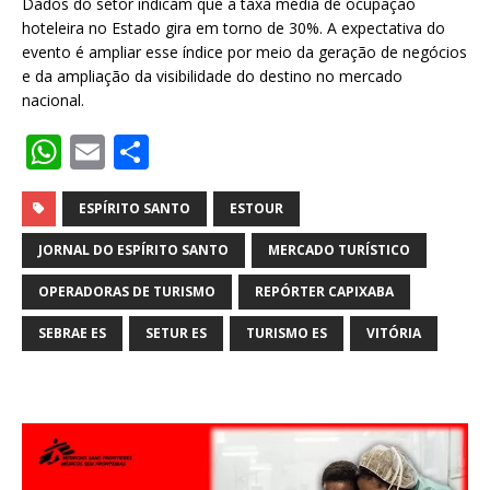
Dados do setor indicam que a taxa média de ocupação
hoteleira no Estado gira em torno de 30%. A expectativa do
evento é ampliar esse índice por meio da geração de negócios
e da ampliação da visibilidade do destino no mercado
nacional.
W
E
S
h
m
h
at
ai
ar
ESPÍRITO SANTO
ESTOUR
s
l
e
JORNAL DO ESPÍRITO SANTO
MERCADO TURÍSTICO
A
OPERADORAS DE TURISMO
REPÓRTER CAPIXABA
p
SEBRAE ES
SETUR ES
TURISMO ES
VITÓRIA
p