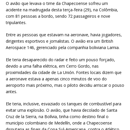
O avião que levava o time da Chapecoense sofreu um
acidente na madrugada desta terça-feira (29), na Colômbia,
com 81 pessoas a bordo, sendo 72 passageiros e nove
tripulantes.
Entre as pessoas que estavam na aeronave, havia jogadores,
dirigentes esportivos e jornalistas. O avião era um British
Aerospace 146, gerenciado pela companhia boliviana Lamia.
Ele teria desaparecido do radar e feito um pouso forçado,
devido a uma falha elétrica, em Cerro Gordo, nas
proximidades da cidade de La Unión. Fontes locais dizem que
a aeronave estava a apenas cinco minutos de voo do
aeroporto mais próximo, mas o piloto decidiu arriscar o pouso
antes.
Ele teria, inclusive, esvaziado os tanques de combustível para
evitar uma explosão. O avião, que havia decolado de Santa
Cruz de la Sierra, na Bolívia, tinha como destino final o
município colombiano de Medellín, onde a Chapecoense
disputaria as finais da Copa Sul-Americana, contra o Atlético