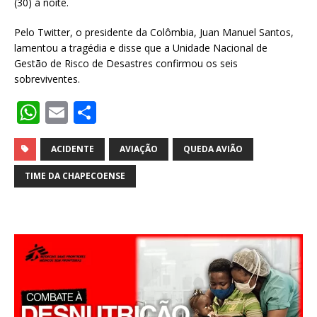
(30) à noite.
Pelo Twitter, o presidente da Colômbia, Juan Manuel Santos,
lamentou a tragédia e disse que a Unidade Nacional de
Gestão de Risco de Desastres confirmou os seis
sobreviventes.
W
E
S
h
m
h
at
ai
ar
ACIDENTE
AVIAÇÃO
QUEDA AVIÃO
s
l
e
TIME DA CHAPECOENSE
A
p
p