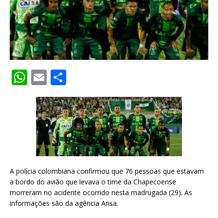
W
E
S
h
m
h
at
ai
ar
s
l
e
A
p
p
A polícia colombiana confirmou que 76 pessoas que estavam
a bordo do avião que levava o time da Chapecoense
morreram no acidente ocorrido nesta madrugada (29). As
informações são da agência Ansa.