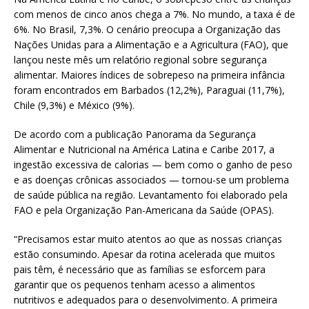
at
ai
ar
com menos de cinco anos chega a 7%. No mundo, a taxa é de
s
l
e
6%. No Brasil, 7,3%. O cenário preocupa a Organização das
Nações Unidas para a Alimentação e a Agricultura (FAO), que
A
lançou neste mês um relatório regional sobre segurança
p
alimentar. Maiores índices de sobrepeso na primeira infância
foram encontrados em Barbados (12,2%), Paraguai (11,7%),
p
Chile (9,3%) e México (9%).
De acordo com a publicação Panorama da Segurança
Alimentar e Nutricional na América Latina e Caribe 2017, a
ingestão excessiva de calorias — bem como o ganho de peso
e as doenças crônicas associados — tornou-se um problema
de saúde pública na região. Levantamento foi elaborado pela
FAO e pela Organização Pan-Americana da Saúde (OPAS).
“Precisamos estar muito atentos ao que as nossas crianças
estão consumindo. Apesar da rotina acelerada que muitos
pais têm, é necessário que as famílias se esforcem para
garantir que os pequenos tenham acesso a alimentos
nutritivos e adequados para o desenvolvimento. A primeira