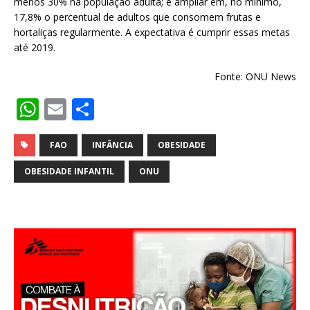
menos 30% na população adulta; e ampliar em, no mínimo,
17,8% o percentual de adultos que consomem frutas e
hortaliças regularmente. A expectativa é cumprir essas metas
até 2019.
Fonte: ONU News
W
E
S
h
m
h
at
ai
ar
FAO
INFÂNCIA
OBESIDADE
s
l
e
OBESIDADE INFANTIL
ONU
A
p
p