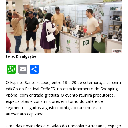
Foto: Divulgação
W
E
S
h
m
h
O Espírito Santo recebe, entre 18 e 20 de setembro, a terceira
at
ai
ar
edição do Festival CoffeES, no estacionamento do Shopping
s
l
e
Vitória, com entrada gratuita. O evento reunirá produtores,
especialistas e consumidores em torno do café e de
A
segmentos ligados à gastronomia, ao turismo e ao
p
artesanato capixaba.
p
Uma das novidades é o Salão do Chocolate Artesanal, espaço