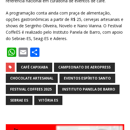
referência nacional em curadoria de eventos de café.
A programação conta ainda com praça de alimentação,
opções gastronômicas a partir de R$ 25, cervejas artesanais e
shows de Serginho Oliveira, Novelo e Nano Vianna. O Festival
CoffeES é realizado pelo Instituto Panela de Barro, com apoio
do Sebrae-ES, Seag-ES e Aderes.
W
E
S
h
m
h
at
ai
ar
CAFÉ CAPIXABA
CAMPEONATO DE AEROPRESS
s
l
e
CHOCOLATE ARTESANAL
EVENTOS ESPÍRITO SANTO
A
FESTIVAL COFFEES 2025
INSTITUTO PANELA DE BARRO
p
SEBRAE ES
VITÓRIA ES
p