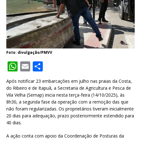
Foto: divulgação/PMVV
W
E
S
h
m
h
Após notificar 23 embarcações em julho nas praias da Costa,
at
ai
ar
do Ribeiro e de Itapuã, a Secretaria de Agricultura e Pesca de
s
l
e
Vila Velha (Semap) inicia nesta terça-feira (14/10/2025), às
8h30, a segunda fase da operação com a remoção das que
A
não foram regularizadas. Os proprietários tiveram inicialmente
p
20 dias para adequação, prazo posteriormente estendido para
40 dias.
p
A ação conta com apoio da Coordenação de Posturas da