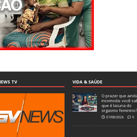
NEWS TV
VIDA & SAÚDE
O prazer que aind
incomoda: você sa
que é lacuna do
orgasmo feminino
07/08/2026
0