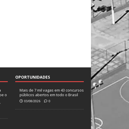
OPORTUNIDADES
a
Mais de 7 mil vagas em 43 concursos
be o
públicos abertos em todo o Brasil
03/08/2026
0
?