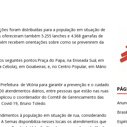
ições foram distribuídas para a população em situação de
os ofereceram também 5.255 lanches e 4.368 garrafas de
mbém recebem orientações sobre como se prevenirem da
 nos seguintes pontos:Praça do Papa, na Enseada Suá; em
a Cebola), em Goiabeiras; e, no Centro-Popular, em Mário
refeitura de Vitória para garantir a prevenção e o cuidado
PÁG
00 atendimentos diários, entre pessoas que estão nas ruas
explicou o coordenador do Comitê de Gerenciamento das
Anun
a Covid-19, Bruno Toledo.
Brasi
endimentos à população em situação de rua, considerando
Espír
A Semas disponibiliza nesses locais os atendimentos que