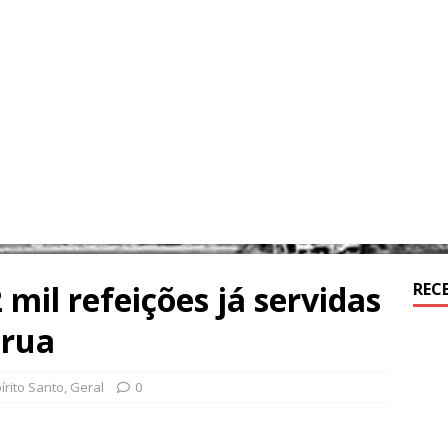
2 mil refeições já servidas
REC
 rua
írito Santo
,
Geral
0