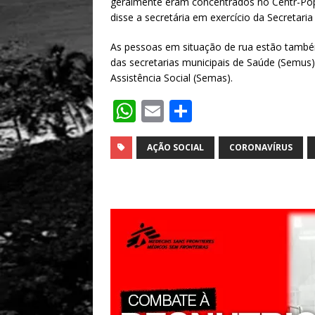
geralmente eram concentrados no Centr-Pop e
disse a secretária em exercício da Secretaria 
As pessoas em situação de rua estão també
das secretarias municipais de Saúde (Semus)
Assistência Social (Semas).
W
E
S
h
m
h
at
ai
ar
AÇÃO SOCIAL
CORONAVÍRUS
s
l
e
A
p
p