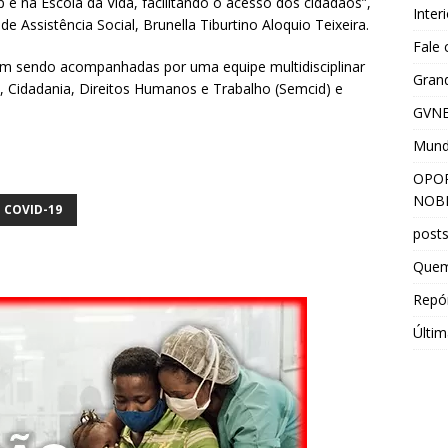
 na Escola da Vida, facilitando o acesso dos cidadãos”,
Inter
de Assistência Social, Brunella Tiburtino Aloquio Teixeira.
Fale
m sendo acompanhadas por uma equipe multidisciplinar
Grand
, Cidadania, Direitos Humanos e Trabalho (Semcid) e
GVNE
Mun
OPOR
NOBR
COVID-19
post
Que
Repór
Últim