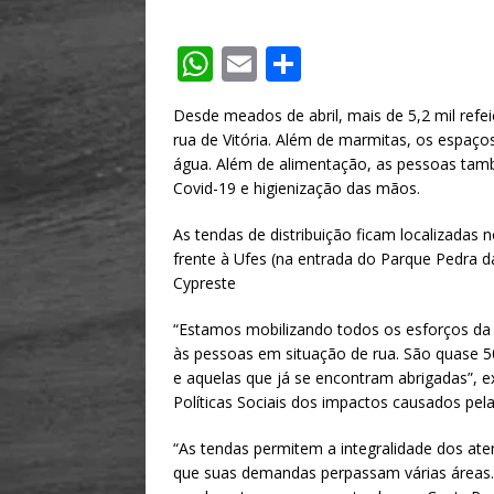
W
E
S
h
m
h
Desde meados de abril, mais de 5,2 mil refe
at
ai
ar
rua de Vitória. Além de marmitas, os espaç
s
l
e
água. Além de alimentação, as pessoas ta
Covid-19 e higienização das mãos.
A
p
As tendas de distribuição ficam localizadas
frente à Ufes (na entrada do Parque Pedra d
p
Cypreste
“Estamos mobilizando todos os esforços da P
às pessoas em situação de rua. São quase 5
e aquelas que já se encontram abrigadas”, 
Políticas Sociais dos impactos causados pel
“As tendas permitem a integralidade dos at
que suas demandas perpassam várias áreas. 