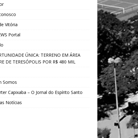
ior
 conosco
e Vitória
WS Portal
do
TUNIDADE ÚNICA: TERRENO EM ÁREA
E DE TERESÓPOLIS POR R$ 480 MIL
s
m Somos
ter Capixaba – O Jornal do Espírito Santo
as Notícias