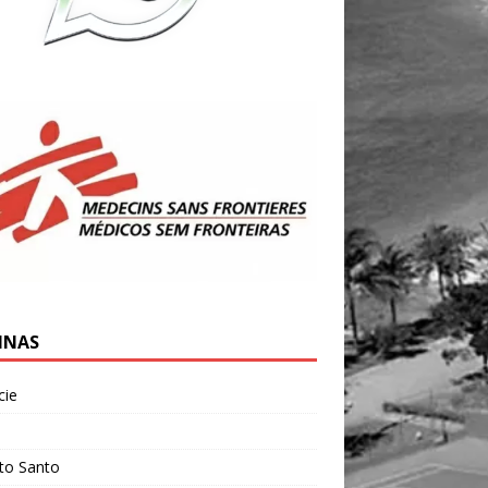
INAS
cie
l
ito Santo