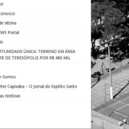
ior
 conosco
e Vitória
WS Portal
do
TUNIDADE ÚNICA: TERRENO EM ÁREA
E DE TERESÓPOLIS POR R$ 480 MIL
s
m Somos
ter Capixaba – O Jornal do Espírito Santo
as Notícias