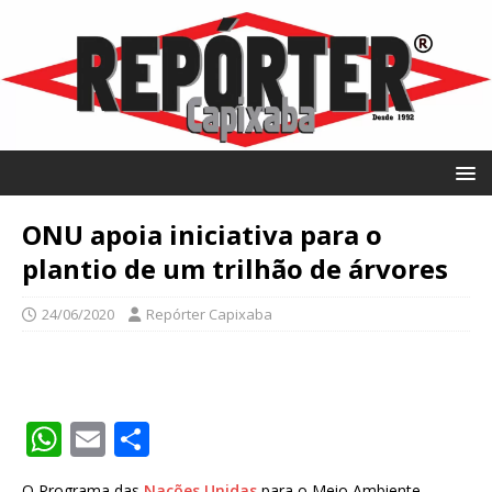
ONU apoia iniciativa para o
plantio de um trilhão de árvores
24/06/2020
Repórter Capixaba
W
E
S
h
m
h
O Programa das
Nações Unidas
para o Meio Ambiente,