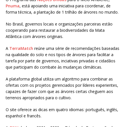
at
ai
ar
Pnuma
, está apoiando uma iniciativa para coordenar, de
s
l
e
forma técnica, a plantação de 1 trilhão de árvores no mundo.
A
No Brasil, governos locais e organizações parceiras estão
p
cooperando para restaurar a biodiversidades da Mata
Atlântica com árvores originais.
p
A
TerraMatch
reúne uma série de recomendações baseadas
na qualidade do solo e nos tipos de árvores para facilitar a
tarefa por parte de governos, inciativas privadas e cidadãos
que participam do combate às mudanças climáticas.
A plataforma global utiliza um algoritmo para combinar as
ofertas com os projetos gerenciados por líderes experientes,
capazes de fazer com que as árvores certas cheguem aos
terrenos apropriados para o cultivo.
O site oferece as dicas em quatro idiomas: português, inglês,
espanhol e francês.