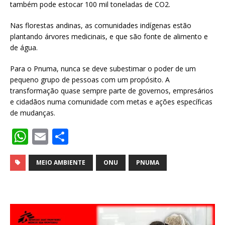
também pode estocar 100 mil toneladas de CO2.
Nas florestas andinas, as comunidades indígenas estão
plantando árvores medicinais, e que são fonte de alimento e
de água.
Para o Pnuma, nunca se deve subestimar o poder de um
pequeno grupo de pessoas com um propósito. A
transformação quase sempre parte de governos, empresários
e cidadãos numa comunidade com metas e ações específicas
de mudanças.
W
E
S
h
m
h
at
ai
ar
MEIO AMBIENTE
ONU
PNUMA
s
l
e
A
p