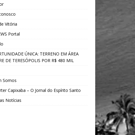
ior
 conosco
e Vitória
WS Portal
do
TUNIDADE ÚNICA: TERRENO EM ÁREA
E DE TERESÓPOLIS POR R$ 480 MIL
s
m Somos
ter Capixaba – O Jornal do Espírito Santo
as Notícias