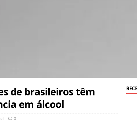
es de brasileiros têm
REC
cia em álcool
sil
0