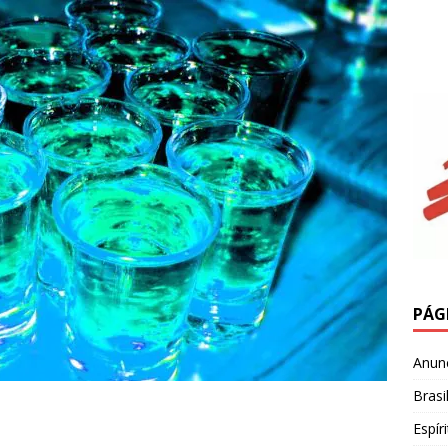
PÁG
Anun
Brasi
Espír