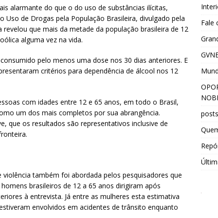
Inter
is alarmante do que o do uso de substâncias ilícitas,
 Uso de Drogas pela População Brasileira, divulgado pela
Fale
a revelou que mais da metade da população brasileira de 12
Grand
oólica alguma vez na vida.
GVNE
 consumido pelo menos uma dose nos 30 dias anteriores. E
Mun
esentaram critérios para dependência de álcool nos 12
OPOR
NOBR
essoas com idades entre 12 e 65 anos, em todo o Brasil,
como um dos mais completos por sua abrangência.
post
e, que os resultados são representativos inclusive de
Que
ronteira.
Repór
Últim
de violência também foi abordada pelos pesquisadores que
omens brasileiros de 12 a 65 anos dirigiram após
riores à entrevista. Já entre as mulheres esta estimativa
estiveram envolvidos em acidentes de trânsito enquanto