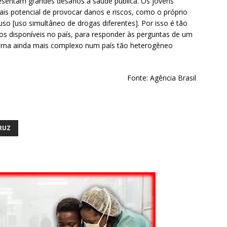
esentam grandes desafios à saúde pública. Os jovens
is potencial de provocar danos e riscos, como o próprio
uso [uso simultâneo de drogas diferentes]. Por isso é tão
os disponíveis no país, para responder às perguntas de um
rna ainda mais complexo num país tão heterogêneo
Fonte: Agência Brasil
RUZ