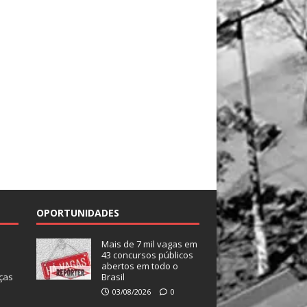
OPORTUNIDADES
Mais de 7 mil vagas em
43 concursos públicos
abertos em todo o
ças
Brasil
03/08/2026
0