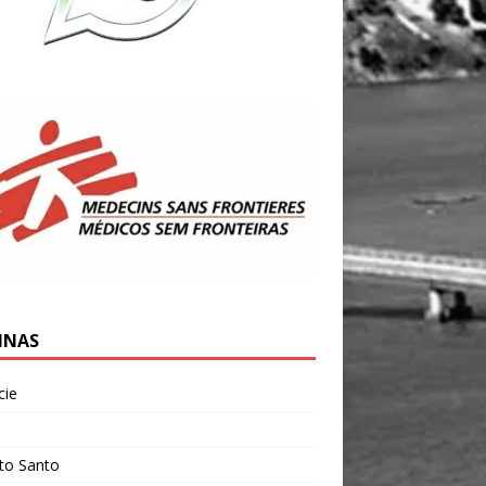
INAS
cie
l
ito Santo