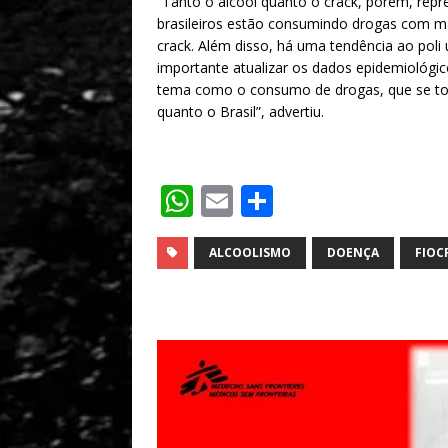
“Tanto o álcool quanto o crack, porém, repr
brasileiros estão consumindo drogas com ma
crack. Além disso, há uma tendência ao poli 
importante atualizar os dados epidemiológic
tema como o consumo de drogas, que se to
quanto o Brasil”, advertiu.
W
E
S
h
m
h
at
ai
ar
ALCOOLISMO
DOENÇA
FIOC
s
l
e
A
p
p