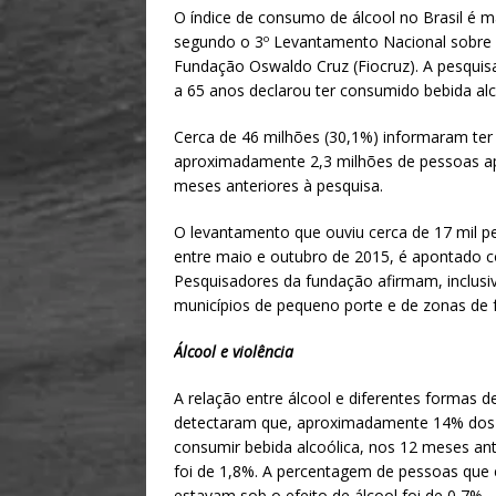
h
m
h
O índice de consumo de álcool no Brasil é ma
at
ai
ar
segundo o 3º Levantamento Nacional sobre o
s
l
e
Fundação Oswaldo Cruz (Fiocruz). A pesquis
a 65 anos declarou ter consumido bebida alc
A
p
Cerca de 46 milhões (30,1%) informaram ter
aproximadamente 2,3 milhões de pessoas apr
p
meses anteriores à pesquisa.
O levantamento que ouviu cerca de 17 mil p
entre maio e outubro de 2015, é apontado 
Pesquisadores da fundação afirmam, inclusiv
municípios de pequeno porte e de zonas de f
Álcool e violência
A relação entre álcool e diferentes formas 
detectaram que, aproximadamente 14% dos h
consumir bebida alcoólica, nos 12 meses ante
foi de 1,8%. A percentagem de pessoas que 
estavam sob o efeito de álcool foi de 0,7%.