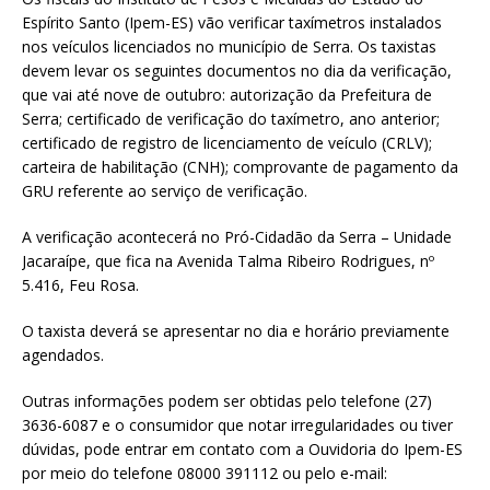
at
ai
ar
Espírito Santo (Ipem-ES) vão verificar taxímetros instalados
s
l
e
nos veículos licenciados no município de Serra. Os taxistas
devem levar os seguintes documentos no dia da verificação,
A
que vai até nove de outubro: autorização da Prefeitura de
p
Serra; certificado de verificação do taxímetro, ano anterior;
certificado de registro de licenciamento de veículo (CRLV);
p
carteira de habilitação (CNH); comprovante de pagamento da
GRU referente ao serviço de verificação.
A verificação acontecerá no Pró-Cidadão da Serra – Unidade
Jacaraípe, que fica na Avenida Talma Ribeiro Rodrigues, nº
5.416, Feu Rosa.
O taxista deverá se apresentar no dia e horário previamente
agendados.
Outras informações podem ser obtidas pelo telefone (27)
3636-6087 e o consumidor que notar irregularidades ou tiver
dúvidas, pode entrar em contato com a Ouvidoria do Ipem-ES
por meio do telefone 08000 391112 ou pelo e-mail: