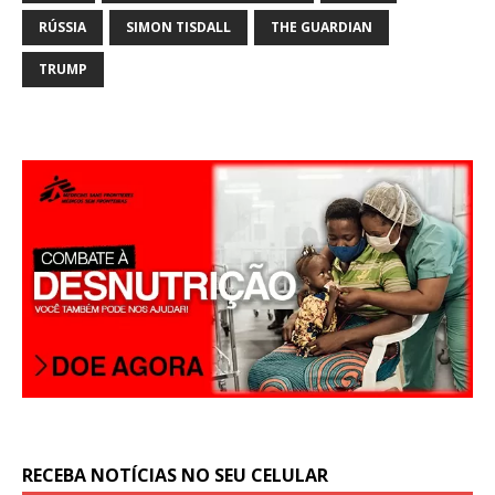
p
RÚSSIA
SIMON TISDALL
THE GUARDIAN
TRUMP
RECEBA NOTÍCIAS NO SEU CELULAR