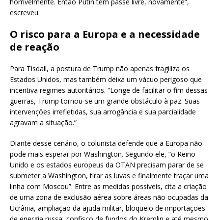
horrivelmente. Então Putin tem passe livre, novamente”,
escreveu.
O risco para a Europa e a necessidade
de reação
Para Tisdall, a postura de Trump não apenas fragiliza os
Estados Unidos, mas também deixa um vácuo perigoso que
incentiva regimes autoritários. “Longe de facilitar o fim dessas
guerras, Trump tornou-se um grande obstáculo à paz. Suas
intervenções irrefletidas, sua arrogância e sua parcialidade
agravam a situação.”
Diante desse cenário, o colunista defende que a Europa não
pode mais esperar por Washington. Segundo ele, “o Reino
Unido e os estados europeus da OTAN precisam parar de se
submeter a Washington, tirar as luvas e finalmente traçar uma
linha com Moscou”. Entre as medidas possíveis, cita a criação
de uma zona de exclusão aérea sobre áreas não ocupadas da
Ucrânia, ampliação da ajuda militar, bloqueio de importações
de energia russa, confisco de fundos do Kremlin e até mesmo