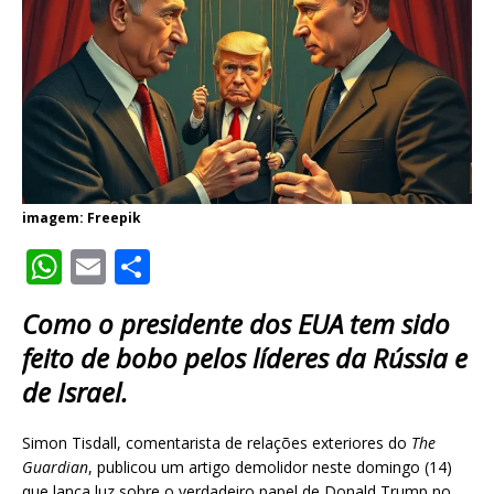
imagem: Freepik
W
E
S
h
m
h
Como o presidente dos EUA tem sido
at
ai
ar
feito de bobo pelos líderes da Rússia e
s
l
e
de Israel.
A
p
Simon Tisdall, comentarista de relações exteriores do
The
p
Guardian
, publicou um artigo demolidor neste domingo (14)
que lança luz sobre o verdadeiro papel de Donald Trump no