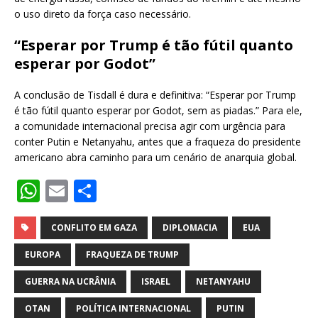
o uso direto da força caso necessário.
“Esperar por Trump é tão fútil quanto
esperar por Godot”
A conclusão de Tisdall é dura e definitiva: “Esperar por Trump
é tão fútil quanto esperar por Godot, sem as piadas.” Para ele,
a comunidade internacional precisa agir com urgência para
conter Putin e Netanyahu, antes que a fraqueza do presidente
americano abra caminho para um cenário de anarquia global.
W
E
S
h
m
h
at
ai
ar
CONFLITO EM GAZA
DIPLOMACIA
EUA
s
l
e
EUROPA
FRAQUEZA DE TRUMP
A
GUERRA NA UCRÂNIA
ISRAEL
NETANYAHU
p
OTAN
POLÍTICA INTERNACIONAL
PUTIN