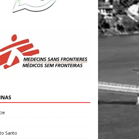
INAS
cie
l
ito Santo