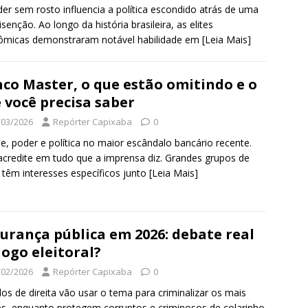
er sem rosto influencia a política escondido atrás de uma
 isenção. Ao longo da história brasileira, as elites
ômicas demonstraram notável habilidade em
[Leia Mais]
co Master, o que estão omitindo e o
 você precisa saber
/03/2026
Repórter Capixaba
0
e, poder e política no maior escândalo bancário recente.
credite em tudo que a imprensa diz. Grandes grupos de
 têm interesses específicos junto
[Leia Mais]
urança pública em 2026: debate real
jogo eleitoral?
/02/2026
Repórter Capixaba
0
dos de direita vão usar o tema para criminalizar os mais
s, enquanto protegem corruptos e criminosos de colarinho