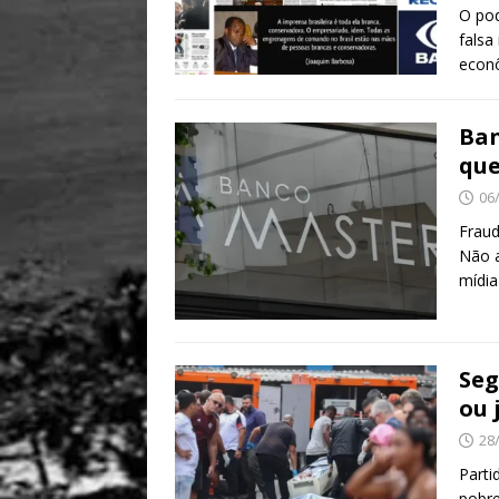
O pod
falsa
econ
Ban
que
06
Fraud
Não a
mídia
Seg
ou 
28
Parti
pobre