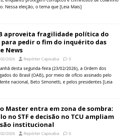
o. Nessa eleição, o tema que
[Leia Mais]
 aproveita fragilidade política do
 para pedir o fim do inquérito das
ke News
/02/2026
Repórter Capixaba
0
nhã desta segunda-feira (23/02/2026), a Ordem dos
ados do Brasil (OAB), por meio de ofício assinado pelo
dente nacional, Beto Simonetti, e pelos presidentes
[Leia
o Master entra em zona de sombra:
ilo no STF e decisão no TCU ampliam
são institucional
/02/2026
Repórter Capixaba
0