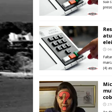
sua c
presi
Res
atu
ele
04
Falta
marca
(4) a
Mic
mul
cob
27
Ao de