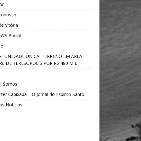
ior
 conosco
e Vitória
WS Portal
do
TUNIDADE ÚNICA: TERRENO EM ÁREA
E DE TERESÓPOLIS POR R$ 480 MIL
s
m Somos
ter Capixaba – O Jornal do Espírito Santo
as Notícias