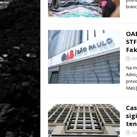
branc
OAB
STF
Fa
23
Na ma
Advog
presi
Mais]
Cas
sig
ten
12