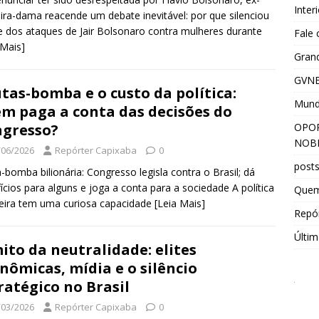
Inter
ira-dama reacende um debate inevitável: por que silenciou
e dos ataques de Jair Bolsonaro contra mulheres durante
Fale
 Mais]
Grand
GVNE
tas-bomba e o custo da política:
Mun
m paga a conta das decisões do
OPOR
gresso?
NOBR
/06/2026
Repórter Capixaba
0
post
-bomba bilionária: Congresso legisla contra o Brasil; dá
ícios para alguns e joga a conta para a sociedade A política
Que
leira tem uma curiosa capacidade
[Leia Mais]
Repór
Últim
ito da neutralidade: elites
nômicas, mídia e o silêncio
ratégico no Brasil
/03/2026
Repórter Capixaba
0