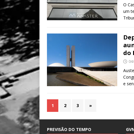
O Cas
um te
Tribu
Dep
aum
do 
04
Auste
Congr
e sen
1
2
3
»
PREVISÃO DO TEMPO
GV