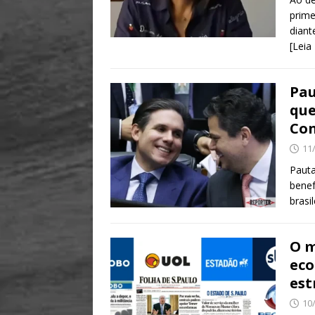
prime
diant
[Leia
Pau
que
Con
11
Pauta
benef
brasi
O m
eco
est
10