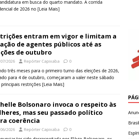
andidatura em busca do quarto mandato. A corrida
dencial de 2026 no
[Leia Mais]
trições entram em vigor e limitam a
ação de agentes públicos até as
ições de outubro
/07/2026
Repórter Capixaba
0
ndo três meses para o primeiro turno das eleições de 2026,
do para 4 de outubro, começaram a valer neste sábado
s principais restrições
[Leia Mais]
PÁG
helle Bolsonaro invoca o respeito às
heres, mas seu passado político
Anun
ra coerência
Brasi
/06/2026
Repórter Capixaba
0
Espír
nunciar ter sido desrespeitada por Flávio Bolsonaro, ex-