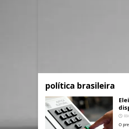
política brasileira
Ele
dis
03
O pre