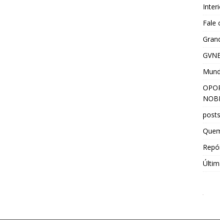
Inter
Fale
Grand
GVNE
Mun
OPOR
NOBR
post
Que
Repór
Últim