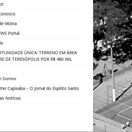
ior
 conosco
e Vitória
WS Portal
do
TUNIDADE ÚNICA: TERRENO EM ÁREA
E DE TERESÓPOLIS POR R$ 480 MIL
s
m Somos
ter Capixaba – O Jornal do Espírito Santo
as Notícias