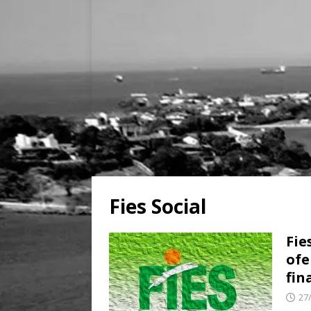
Fies Social
Fie
ofe
fin
27