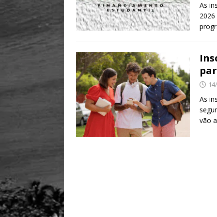
As in
2026 
prog
Ins
par
14
As in
segun
vão a