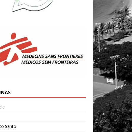
INAS
cie
l
ito Santo