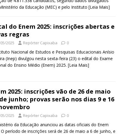
ição de 4.811.338 candidatos, segundo dados divulgados
Ministério da Educação (MEC) e pelo Instituto
[Leia Mais]
tal do Enem 2025: inscrições abertas e
as regras
/05/2025
Repórter Capixaba
0
tituto Nacional de Estudos e Pesquisas Educacionais Anísio
ira (Inep) divulgou nesta sexta-feira (23) o edital do Exame
nal do Ensino Médio (Enem) 2025.
[Leia Mais]
m 2025: inscrições vão de 26 de maio
 de junho; provas serão nos dias 9 e 16
 novembro
/05/2025
Repórter Capixaba
0
istério da Educação anunciou as datas oficiais do Enem
 O período de inscrições será de 26 de maio a 6 de junho, e