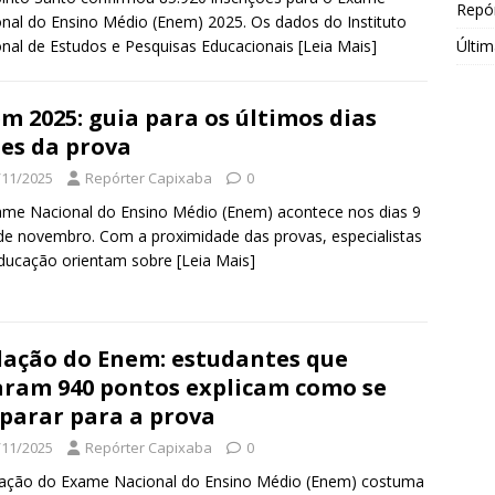
Repór
nal do Ensino Médio (Enem) 2025. Os dados do Instituto
Últim
nal de Estudos e Pesquisas Educacionais
[Leia Mais]
m 2025: guia para os últimos dias
es da prova
/11/2025
Repórter Capixaba
0
me Nacional do Ensino Médio (Enem) acontece nos dias 9
de novembro. Com a proximidade das provas, especialistas
ducação orientam sobre
[Leia Mais]
ação do Enem: estudantes que
aram 940 pontos explicam como se
parar para a prova
/11/2025
Repórter Capixaba
0
dação do Exame Nacional do Ensino Médio (Enem) costuma