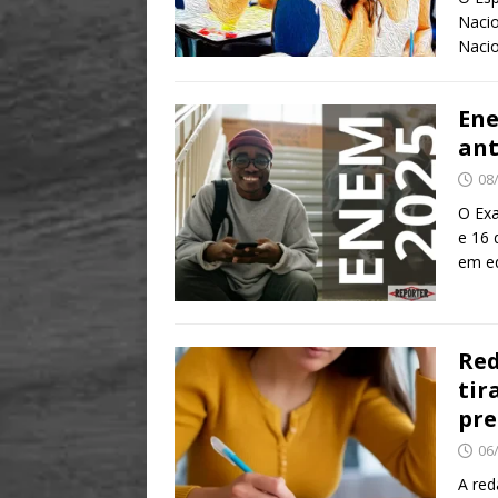
Nacio
Nacio
Ene
ant
08
O Exa
e 16 
em e
Red
tir
pre
06
A re