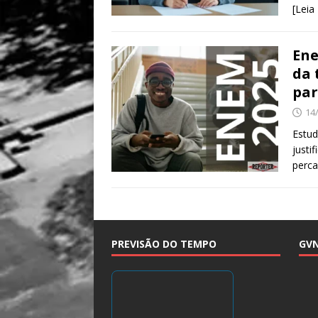
[Leia
Ene
da 
par
14
Estud
justi
perc
PREVISÃO DO TEMPO
GV