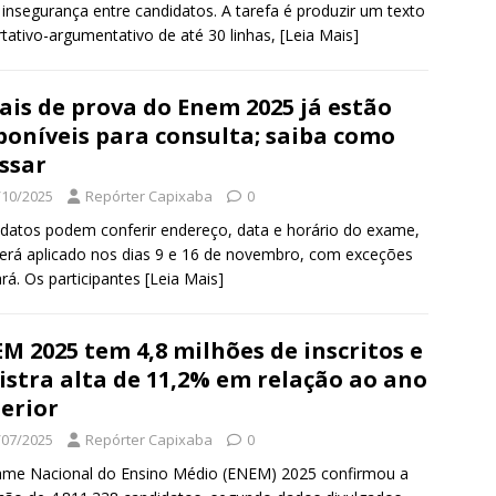
 insegurança entre candidatos. A tarefa é produzir um texto
rtativo-argumentativo de até 30 linhas,
[Leia Mais]
ais de prova do Enem 2025 já estão
poníveis para consulta; saiba como
ssar
/10/2025
Repórter Capixaba
0
datos podem conferir endereço, data e horário do exame,
erá aplicado nos dias 9 e 16 de novembro, com exceções
rá. Os participantes
[Leia Mais]
M 2025 tem 4,8 milhões de inscritos e
istra alta de 11,2% em relação ao ano
erior
/07/2025
Repórter Capixaba
0
ame Nacional do Ensino Médio (ENEM) 2025 confirmou a