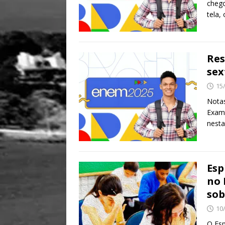
cheg
tela,
Res
sex
15
Notas
Exame
nesta
Esp
no 
sob
10
O Esp