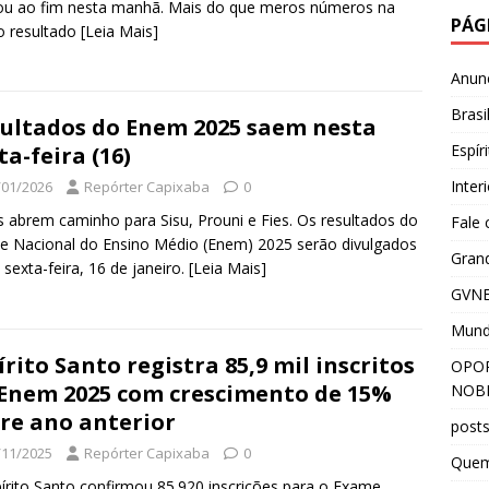
ou ao fim nesta manhã. Mais do que meros números na
PÁG
 o resultado
[Leia Mais]
Anun
Brasi
ultados do Enem 2025 saem nesta
Espír
ta-feira (16)
Inter
/01/2026
Repórter Capixaba
0
 abrem caminho para Sisu, Prouni e Fies. Os resultados do
Fale
 Nacional do Ensino Médio (Enem) 2025 serão divulgados
Grand
 sexta-feira, 16 de janeiro.
[Leia Mais]
GVNE
Mun
írito Santo registra 85,9 mil inscritos
OPOR
Enem 2025 com crescimento de 15%
NOBR
re ano anterior
post
/11/2025
Repórter Capixaba
0
Que
írito Santo confirmou 85.920 inscrições para o Exame