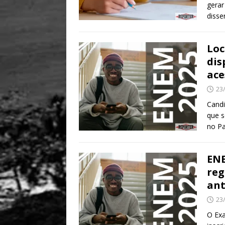
gerar
disse
Loc
dis
ace
23
Candi
que s
no Pa
ENE
reg
ant
23
O Ex