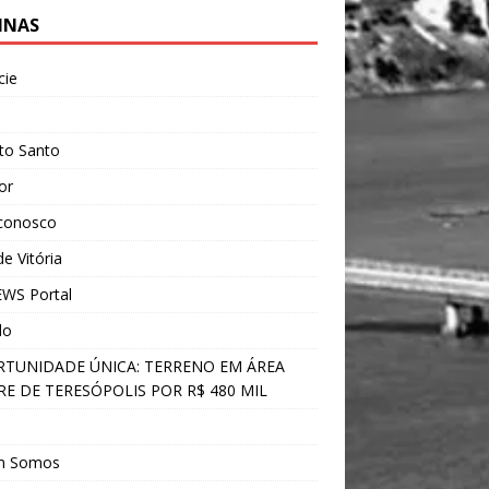
INAS
cie
l
ito Santo
ior
 conosco
e Vitória
WS Portal
do
TUNIDADE ÚNICA: TERRENO EM ÁREA
E DE TERESÓPOLIS POR R$ 480 MIL
s
m Somos