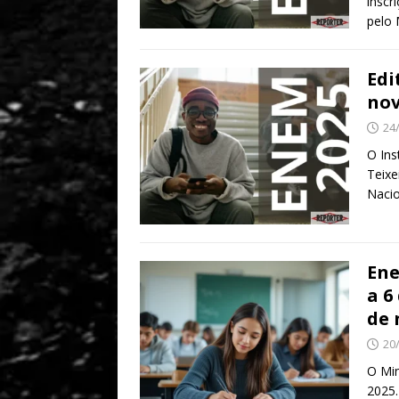
inscr
pelo 
Edi
nov
24
O Ins
Teixe
Nacio
Ene
a 6
de
20
O Min
2025.