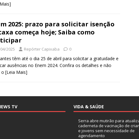
 Mais]
m 2025: prazo para solicitar isenção
taxa começa hoje; Saiba como
ticipar
/04/2025
Repórter Capixaba
0
antes têm até o dia 25 de abril para solicitar a gratuidade e
ficar ausências no Enem 2024. Confira os detalhes e não
a o
[Leia Mais]
NEWS TV
VIDA & SAÚDE
Serra abre mutirão para atualiz
caderneta de vacinação de cria
e jovens sem necessidade de
agendamento