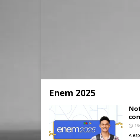
Enem 2025
Not
com
16
A esp