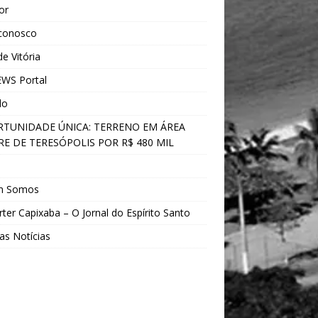
ior
 conosco
e Vitória
WS Portal
do
TUNIDADE ÚNICA: TERRENO EM ÁREA
E DE TERESÓPOLIS POR R$ 480 MIL
s
m Somos
ter Capixaba – O Jornal do Espírito Santo
as Notícias