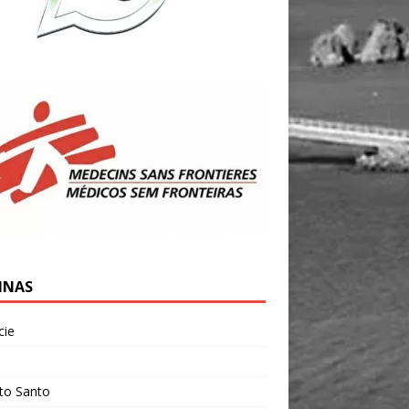
INAS
cie
l
ito Santo