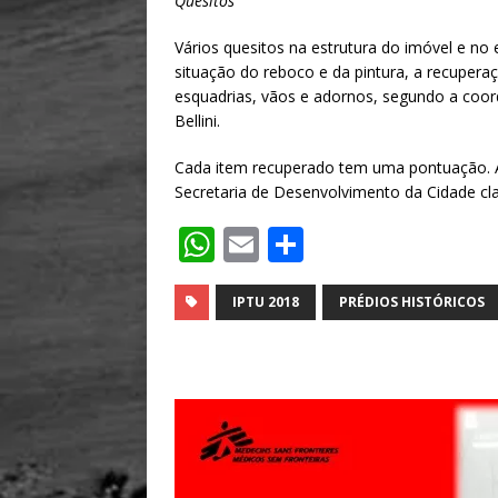
Quesitos
Vários quesitos na estrutura do imóvel e no
situação do reboco e da pintura, a recuper
esquadrias, vãos e adornos, segundo a coord
Bellini.
Cada item recuperado tem uma pontuação. A p
Secretaria de Desenvolvimento da Cidade cla
W
E
S
h
m
h
at
ai
ar
IPTU 2018
PRÉDIOS HISTÓRICOS
s
l
e
A
p
p