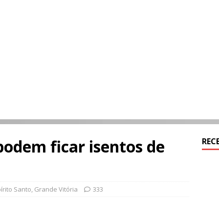
 podem ficar isentos de
REC
írito Santo
,
Grande Vitória
333