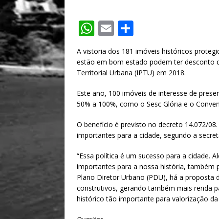
W
E
S
h
m
h
A vistoria dos 181 imóveis históricos protegi
at
ai
ar
estão em bom estado podem ter desconto de
s
l
e
Territorial Urbana (IPTU) em 2018.
A
Este ano, 100 imóveis de interesse de pres
p
50% a 100%, como o Sesc Glória e o Conven
p
O benefício é previsto no decreto 14.072/08
importantes para a cidade, segundo a secret
“Essa política é um sucesso para a cidade. 
importantes para a nossa história, também
Plano Diretor Urbano (PDU), há a proposta d
construtivos, gerando também mais renda p
histórico tão importante para valorização da