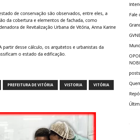
Inter
 estado de conservação são observados, entre eles, a
Fale
ação da cobertura e elementos de fachada, como
Grand
enadora de Revitalização Urbana de Vitória, Anna Karine
GVNE
Mun
artir desse cálculo, os arquitetos e urbanistas da
ssificam o estado da edificação.
OPOR
NOBR
post
Que
PREFEITURA DE VITÓRIA
VISTORIA
VITÓRIA
Repór
Últim