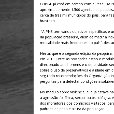
h
m
h
O IBGE já está em campo com a Pesquisa N
at
ai
ar
aproximadamente 1.500 agentes de pesquisa 
s
l
e
cerca de três mil municípios do país, para 
brasileira.
A
p
“A PNS tem vários objetivos específicos e u
da população brasileira, além de medir a inc
p
mortalidade mais frequentes do país”, destac
Nesta, que é a segunda edição da pesquisa,
em 2013. Entre as novidades estão o módulo
direcionado aos homens e o de atividade se
sobre o uso de preservativos e a idade em q
seguindo recomendações da Organização Inte
perguntas para detectar condições insalubre
No módulo sobre violência, que já estava na
a agressão foi física, sexual ou psicológica
dos moradores dos domicílios visitados, para
padrões de peso e altura da população.