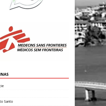
INAS
cie
l
ito Santo