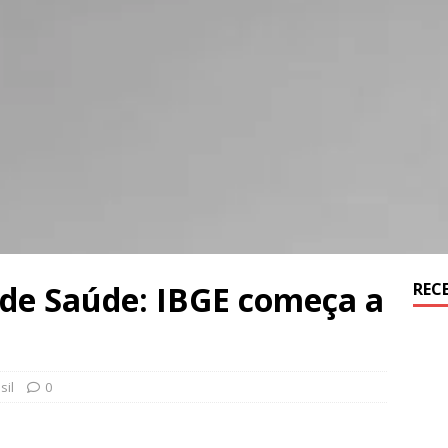
 de Saúde: IBGE começa a
REC
sil
0