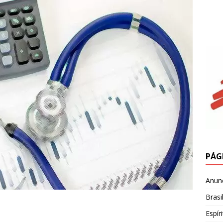
PÁG
Anun
Brasi
Espír