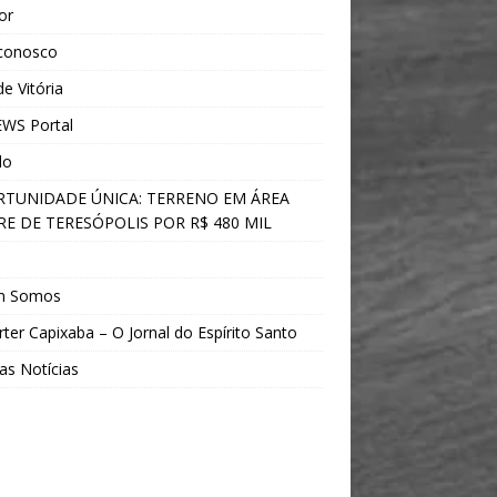
ior
 conosco
e Vitória
WS Portal
do
TUNIDADE ÚNICA: TERRENO EM ÁREA
E DE TERESÓPOLIS POR R$ 480 MIL
s
m Somos
ter Capixaba – O Jornal do Espírito Santo
as Notícias