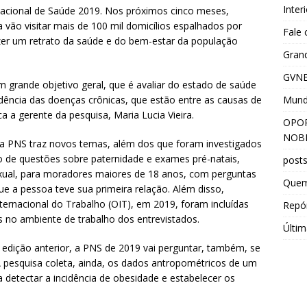
Inter
acional de Saúde 2019. Nos próximos cinco meses,
vão visitar mais de 100 mil domicílios espalhados por
Fale
fazer um retrato da saúde e do bem-estar da população
Grand
GVNE
m grande objetivo geral, que é avaliar do estado de saúde
Mun
idência das doenças crônicas, que estão entre as causas de
a a gerente da pesquisa, Maria Lucia Vieira.
OPOR
NOBR
 a PNS traz novos temas, além dos que foram investigados
 de questões sobre paternidade e exames pré-natais,
post
xual, para moradores maiores de 18 anos, com perguntas
Que
ue a pessoa teve sua primeira relação. Além disso,
rnacional do Trabalho (OIT), em 2019, foram incluídas
Repór
s no ambiente de trabalho dos entrevistados.
Últim
 edição anterior, a PNS de 2019 vai perguntar, também, se
. A pesquisa coleta, ainda, os dados antropométricos de um
 detectar a incidência de obesidade e estabelecer os