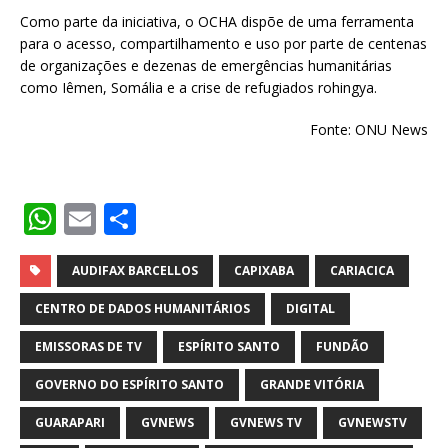
Como parte da iniciativa, o OCHA dispõe de uma ferramenta
para o acesso, compartilhamento e uso por parte de centenas
de organizações e dezenas de emergências humanitárias
como Iêmen, Somália e a crise de refugiados rohingya.
Fonte: ONU News
W
E
S
h
m
h
at
ai
ar
AUDIFAX BARCELLOS
CAPIXABA
CARIACICA
s
l
e
CENTRO DE DADOS HUMANITÁRIOS
DIGITAL
A
EMISSORAS DE TV
ESPÍRITO SANTO
FUNDÃO
p
GOVERNO DO ESPÍRITO SANTO
GRANDE VITÓRIA
p
GUARAPARI
GVNEWS
GVNEWS TV
GVNEWSTV