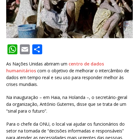
W
E
S
h
m
h
As Nações Unidas abriram um
centro de dados
at
ai
ar
humanitários
com o objetivo de melhorar o intercâmbio de
s
l
e
dados em tempo real e seu uso para responder melhor às
crises mundiais.
A
p
Na inauguração – em Haia, na Holanda –, o secretário-geral
da organização, António Guterres, disse que se trata de um
p
“sinal para o futuro”.
Para o chefe da ONU, o local vai ajudar os funcionários do
setor na tomada de “decisões informadas e responsáveis”
para atender as necessidades mais urgentes das pessoas.