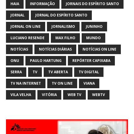
HAIA
INFORMAÇÃO
JORNAIS DO ESPÍRITO SANTO
JORNAL
JORNAL DO ESPÍRITO SANTO
JORNAL ON LINE
JORNALISMO
JUNINHO
LUCIANO RESENDE
MAX FILHO
MUNDO
NOTÍCIAS
NOTÍCIAS DIÁRIAS
NOTÍCIAS ON LINE
ONU
PAULO HARTUNG
REPÓRTER CAPIXABA
SERRA
TV
TV ABERTA
TV DIGITAL
TV NA INTERNET
TV ON LINE
VIANA
VILA VELHA
VITÓRIA
WEB TV
WEBTV