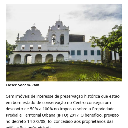
h
m
h
at
ai
ar
s
l
e
A
p
p
Fotos: Secom-PMV
Cem imóveis de interesse de preservação histórica que estão
em bom estado de conservação no Centro conseguiram
desconto de 50% a 100% no Imposto sobre a Propriedade
Predial e Territorial Urbana (IPTU) 2017. O benefício, previsto
no decreto 14.072/08, foi concedido aos proprietários das
edificações após vistoria.