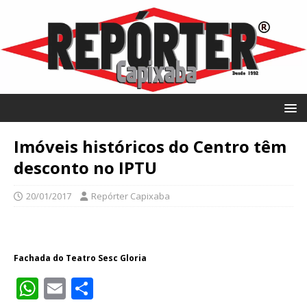
Imóveis históricos do Centro têm
desconto no IPTU
20/01/2017
Repórter Capixaba
Fachada do Teatro Sesc Gloria
W
E
S