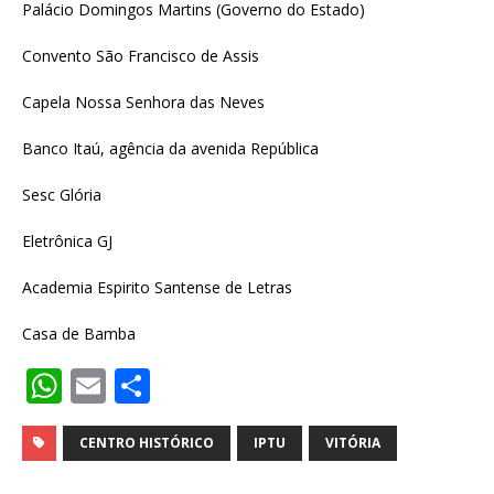
Palácio Domingos Martins (Governo do Estado)
Convento São Francisco de Assis
Capela Nossa Senhora das Neves
Banco Itaú, agência da avenida República
Sesc Glória
Eletrônica GJ
Academia Espirito Santense de Letras
Casa de Bamba
W
E
S
h
m
h
at
ai
ar
CENTRO HISTÓRICO
IPTU
VITÓRIA
s
l
e