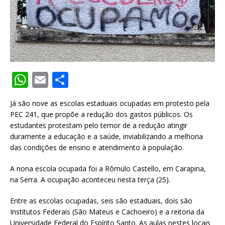
W
E
S
h
m
h
Já são nove as escolas estaduais ocupadas em protesto pela
at
ai
ar
PEC 241, que propõe a redução dos gastos públicos. Os
s
l
e
estudantes protestam pelo temor de a redução atingir
duramente a educação e a saúde, inviabilizando a melhoria
A
das condições de ensino e atendimento à população.
p
A nona escola ocupada foi a Rômulo Castello, em Carapina,
p
na Serra. A ocupação aconteceu nesta terça (25).
Entre as escolas ocupadas, seis são estaduais, dois são
Institutos Federais (São Mateus e Cachoeiro) e a reitoria da
Universidade Federal do Espírito Santo. As aulas nestes locais