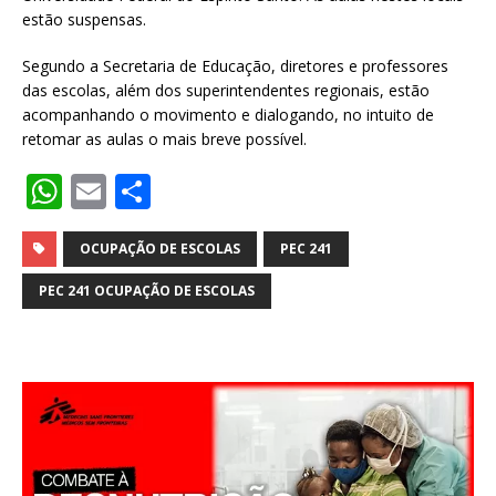
estão suspensas.
Segundo a Secretaria de Educação, diretores e professores
das escolas, além dos superintendentes regionais, estão
acompanhando o movimento e dialogando, no intuito de
retomar as aulas o mais breve possível.
W
E
S
h
m
h
at
ai
ar
OCUPAÇÃO DE ESCOLAS
PEC 241
s
l
e
PEC 241 OCUPAÇÃO DE ESCOLAS
A
p
p