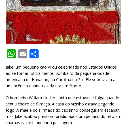
W
E
S
h
m
h
Jake, um pequeno cão virou celebridade nos Estados Unidos
at
ai
ar
ao se tornar, oficialmente, bombeiro da pequena cidade
s
l
e
americana de Hanahan, na Carolina do Sul. Ele sobreviveu a
um incêndio quando ainda era um filhote.
A
p
O bombeiro William Lindler conta que estava de folga quando
sentiu cheiro de fumaça. A casa do vizinho estava pegando
p
fogo. A mãe e dois irmãos do cãozinho conseguiram escapar,
mas Jake acabou preso no prédio após um pedaço do teto em
chamas cair e bloquear a passagem.