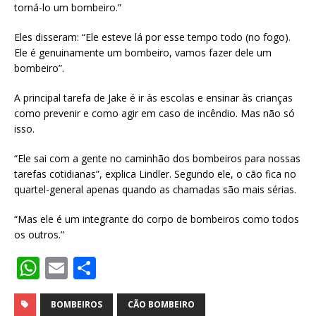
torná-lo um bombeiro.”
Eles disseram: “Ele esteve lá por esse tempo todo (no fogo).
Ele é genuinamente um bombeiro, vamos fazer dele um
bombeiro”.
A principal tarefa de Jake é ir às escolas e ensinar às crianças
como prevenir e como agir em caso de incêndio. Mas não só
isso.
“Ele sai com a gente no caminhão dos bombeiros para nossas
tarefas cotidianas”, explica Lindler. Segundo ele, o cão fica no
quartel-general apenas quando as chamadas são mais sérias.
“Mas ele é um integrante do corpo de bombeiros como todos
os outros.”
W
E
S
h
m
h
at
ai
ar
BOMBEIROS
CÃO BOMBEIRO