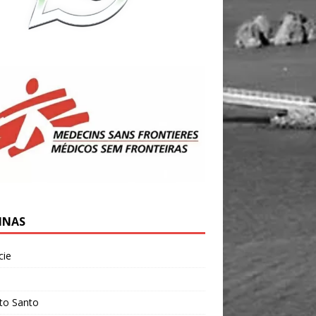
INAS
cie
l
ito Santo