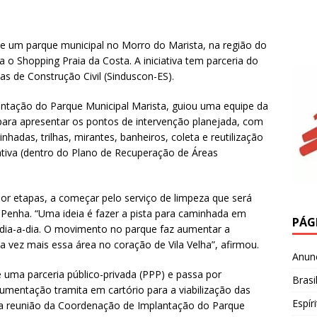
o de um parque municipal no Morro do Marista, na região do
ra o Shopping Praia da Costa. A iniciativa tem parceria do
as de Construção Civil (Sinduscon-ES).
ntação do Parque Municipal Marista, guiou uma equipe da
para apresentar os pontos de intervenção planejada, com
hadas, trilhas, mirantes, banheiros, coleta e reutilização
tiva (dentro do Plano de Recuperação de Áreas
por etapas, a começar pelo serviço de limpeza que será
a Penha. “Uma ideia é fazer a pista para caminhada em
PÁG
 dia-a-dia. O movimento no parque faz aumentar a
da vez mais essa área no coração de Vila Velha”, afirmou.
Anun
 uma parceria público-privada (PPP) e passa por
Brasi
umentação tramita em cartório para a viabilização das
Espír
ova reunião da Coordenação de Implantação do Parque