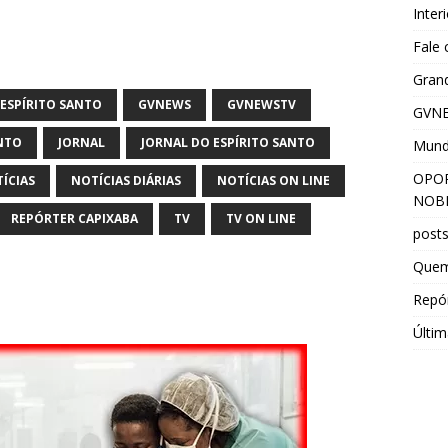
Inter
Fale
Grand
ESPÍRITO SANTO
GVNEWS
GVNEWSTV
GVNE
ANTO
JORNAL
JORNAL DO ESPÍRITO SANTO
Mun
OPOR
ÍCIAS
NOTÍCIAS DIÁRIAS
NOTÍCIAS ON LINE
NOBR
REPÓRTER CAPIXABA
TV
TV ON LINE
post
Que
Repór
Últim