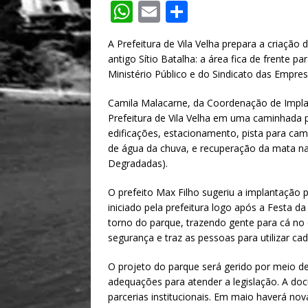
W
E
S
h
m
h
A Prefeitura de Vila Velha prepara a criaçã
at
ai
ar
antigo Sítio Batalha: a área fica de frente pa
s
l
e
Ministério Público e do Sindicato das Empres
A
Camila Malacarne, da Coordenação de Impla
p
Prefeitura de Vila Velha em uma caminhada 
edificações, estacionamento, pista para camin
p
de água da chuva, e recuperação da mata na
Degradadas).
O prefeito Max Filho sugeriu a implantação 
iniciado pela prefeitura logo após a Festa d
torno do parque, trazendo gente para cá no
segurança e traz as pessoas para utilizar ca
O projeto do parque será gerido por meio de
adequações para atender a legislação. A doc
parcerias institucionais. Em maio haverá n