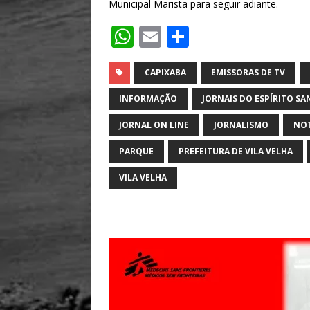
Municipal Marista para seguir adiante.
W
E
S
h
m
h
at
ai
ar
CAPIXABA
EMISSORAS DE TV
s
l
e
INFORMAÇÃO
JORNAIS DO ESPÍRITO S
A
JORNAL ON LINE
JORNALISMO
NOT
p
PARQUE
PREFEITURA DE VILA VELHA
p
VILA VELHA