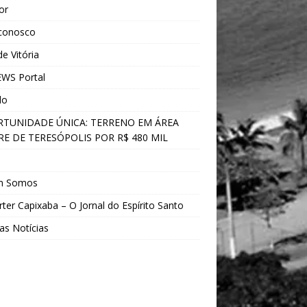
ior
 conosco
e Vitória
WS Portal
do
TUNIDADE ÚNICA: TERRENO EM ÁREA
E DE TERESÓPOLIS POR R$ 480 MIL
s
m Somos
ter Capixaba – O Jornal do Espírito Santo
as Notícias