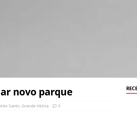
har novo parque
REC
írito Santo
,
Grande Vitória
3