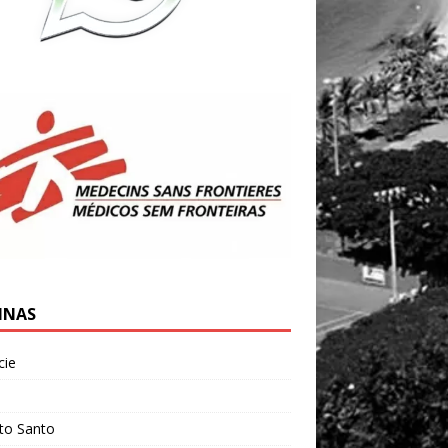
INAS
cie
l
ito Santo