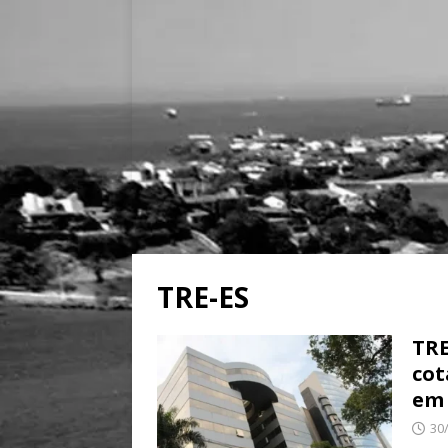
TRE-ES
TRE
cot
em 
30