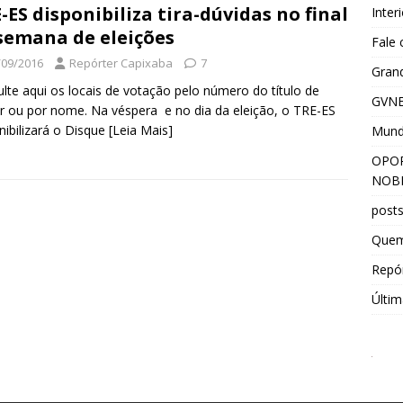
-ES disponibiliza tira-dúvidas no final
Inter
semana de eleições
Fale
/09/2016
Repórter Capixaba
7
Grand
lte aqui os locais de votação pelo número do título de
GVNE
or ou por nome. Na véspera e no dia da eleição, o TRE-ES
nibilizará o Disque
[Leia Mais]
Mun
OPOR
NOBR
post
Que
Repór
Últim