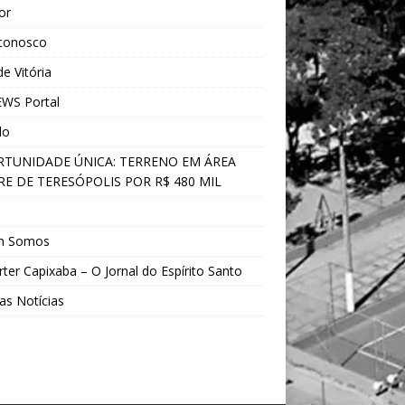
ior
 conosco
e Vitória
WS Portal
do
TUNIDADE ÚNICA: TERRENO EM ÁREA
E DE TERESÓPOLIS POR R$ 480 MIL
s
m Somos
ter Capixaba – O Jornal do Espírito Santo
as Notícias