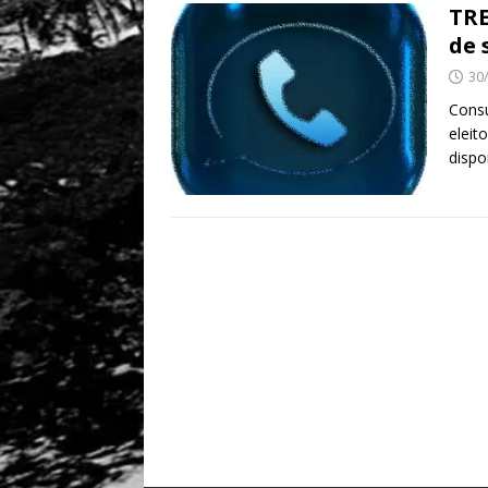
TRE
de 
30
Consu
eleit
dispo