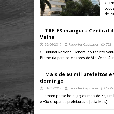
O Tri
todos
de 20
TRE-ES inaugura Central 
Velha
26/06/2017
Repórter Capixaba
792
O Tribunal Regional Eleitoral do Espírito S
Biometria para os eleitores de Vila Velha. A i
Mais de 60 mil prefeitos 
domingo
01/01/2017
Repórter Capixaba
1295
Tomam posse hoje (1º) os mais de 63,4 mil
e vão ocupar as prefeituras e
[Leia Mais]