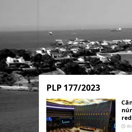
PLP 177/2023
Câm
núm
red
05