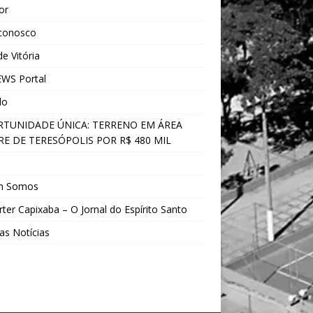
ior
 conosco
e Vitória
WS Portal
do
TUNIDADE ÚNICA: TERRENO EM ÁREA
E DE TERESÓPOLIS POR R$ 480 MIL
s
m Somos
ter Capixaba – O Jornal do Espírito Santo
as Notícias