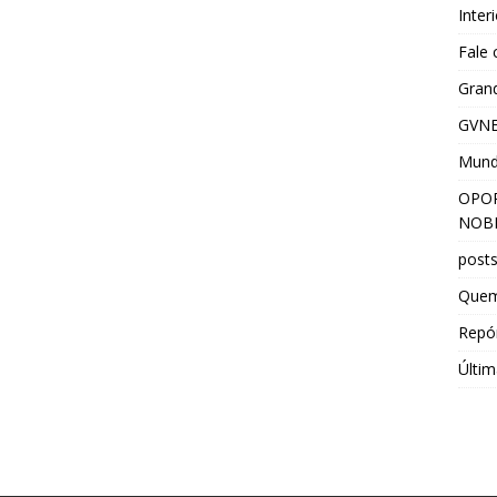
Inter
Fale
Grand
GVNE
Mun
OPOR
NOBR
post
Que
Repór
Últim