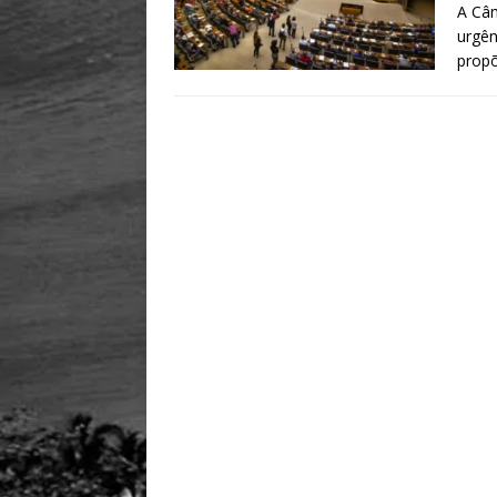
A Câm
urgên
prop