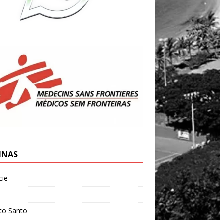
INAS
cie
l
ito Santo