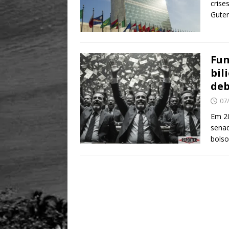
crise
Guter
Fun
bil
deb
07
Em 20
senad
bolso