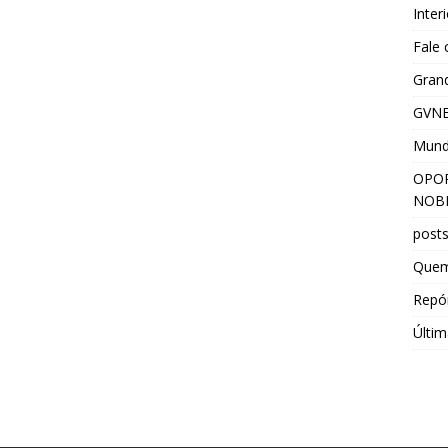
Inter
Fale
Grand
GVNE
Mun
OPOR
NOBR
post
Que
Repór
Últim