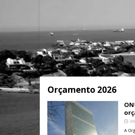
Orçamento 2026
ONU
orç
20
A Org