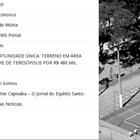
ior
 conosco
e Vitória
WS Portal
do
TUNIDADE ÚNICA: TERRENO EM ÁREA
E DE TERESÓPOLIS POR R$ 480 MIL
s
m Somos
ter Capixaba – O Jornal do Espírito Santo
as Notícias