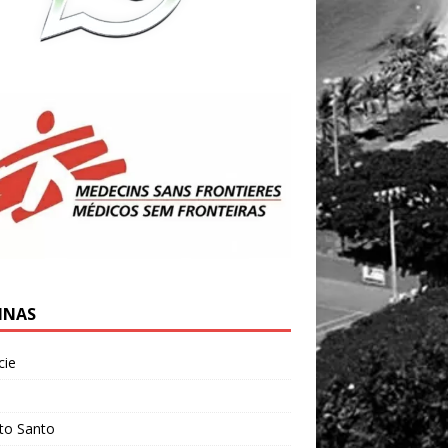
INAS
cie
l
ito Santo