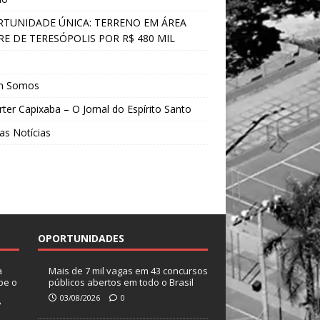
TUNIDADE ÚNICA: TERRENO EM ÁREA
E DE TERESÓPOLIS POR R$ 480 MIL
s
m Somos
ter Capixaba – O Jornal do Espírito Santo
as Notícias
OPORTUNIDADES
a
Mais de 7 mil vagas em 43 concursos
be o
públicos abertos em todo o Brasil
03/08/2026
0
?