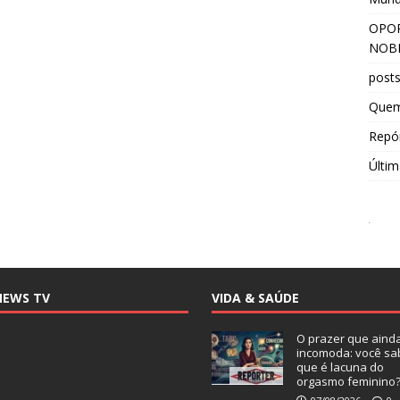
OPOR
NOBR
post
Que
Repór
Últim
NEWS TV
VIDA & SAÚDE
O prazer que aind
incomoda: você sa
que é lacuna do
orgasmo feminino