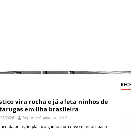
REC
stico vira rocha e já afeta ninhos de
tarugas em ilha brasileira
/03/2026
Repórter Capixaba
0
nço da poluição plástica ganhou um novo e preocupante