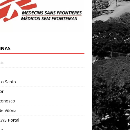
INAS
cie
l
ito Santo
ior
 conosco
e Vitória
WS Portal
do