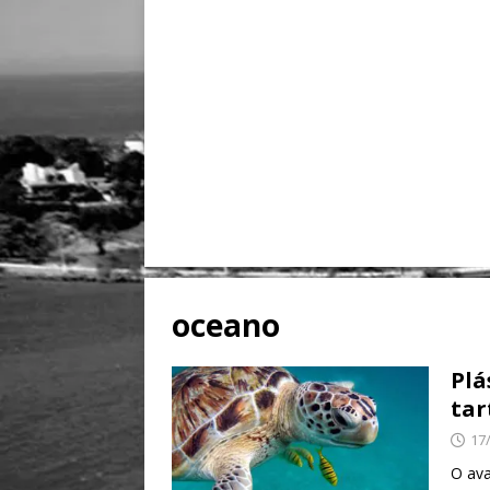
oceano
Plá
tar
17
O ava