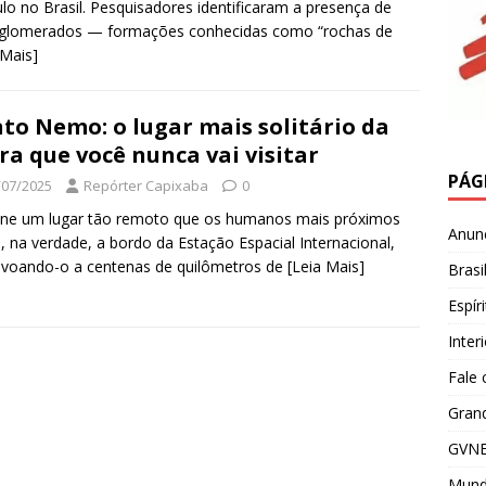
ulo no Brasil. Pesquisadores identificaram a presença de
tiglomerados — formações conhecidas como “rochas de
 Mais]
to Nemo: o lugar mais solitário da
ra que você nunca vai visitar
PÁG
/07/2025
Repórter Capixaba
0
ine um lugar tão remoto que os humanos mais próximos
Anun
, na verdade, a bordo da Estação Espacial Internacional,
voando-o a centenas de quilômetros de
[Leia Mais]
Brasi
Espír
Inter
Fale
Grand
GVNE
Mun