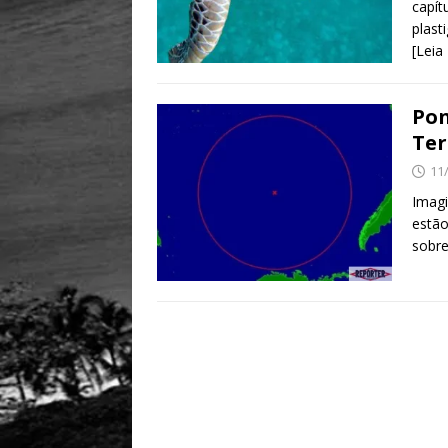
capít
plas
[Leia
Pon
Ter
11
Imag
estão
sobre