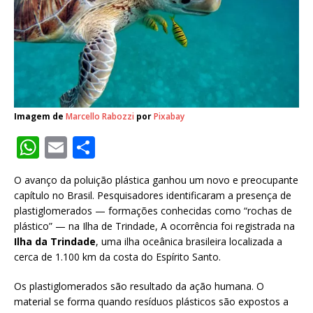
Imagem de
Marcello Rabozzi
por
Pixabay
W
E
S
h
m
h
O avanço da poluição plástica ganhou um novo e preocupante
at
ai
ar
capítulo no Brasil. Pesquisadores identificaram a presença de
s
l
e
plastiglomerados — formações conhecidas como “rochas de
plástico” — na Ilha de Trindade, A ocorrência foi registrada na
A
Ilha da Trindade
, uma ilha oceânica brasileira localizada a
p
cerca de 1.100 km da costa do Espírito Santo.
p
Os plastiglomerados são resultado da ação humana. O
material se forma quando resíduos plásticos são expostos a