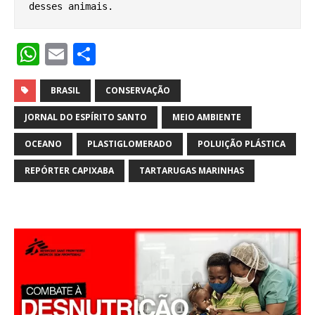
desses animais.
W
E
S
h
m
h
at
ai
ar
BRASIL
CONSERVAÇÃO
s
l
e
JORNAL DO ESPÍRITO SANTO
MEIO AMBIENTE
A
OCEANO
PLASTIGLOMERADO
POLUIÇÃO PLÁSTICA
p
REPÓRTER CAPIXABA
TARTARUGAS MARINHAS
p