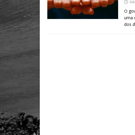
04
O gov
uma c
dos d