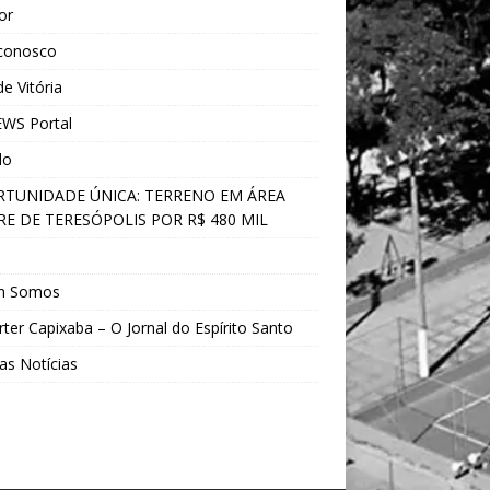
ior
 conosco
e Vitória
WS Portal
do
TUNIDADE ÚNICA: TERRENO EM ÁREA
E DE TERESÓPOLIS POR R$ 480 MIL
s
m Somos
ter Capixaba – O Jornal do Espírito Santo
as Notícias