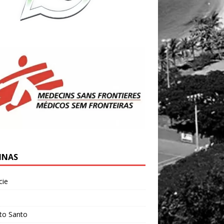
INAS
cie
l
ito Santo