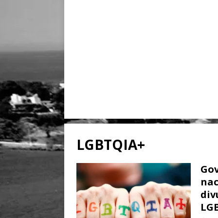
LGBTQIA+
Gov
nac
div
LG