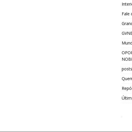
Inter
Fale
Grand
GVNE
Mun
OPOR
NOBR
post
Que
Repór
Últim