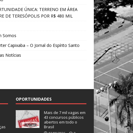
TUNIDADE ÚNICA: TERRENO EM ÁREA
E DE TERESÓPOLIS POR R$ 480 MIL
s
m Somos
ter Capixaba – O Jornal do Espírito Santo
as Notícias
OPORTUNIDADES
Mais de 7 mil vagas em
43 concursos públicos
abertos em todo o
ças
Brasil