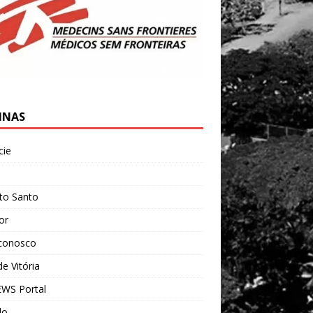
INAS
cie
l
ito Santo
ior
 conosco
e Vitória
WS Portal
do