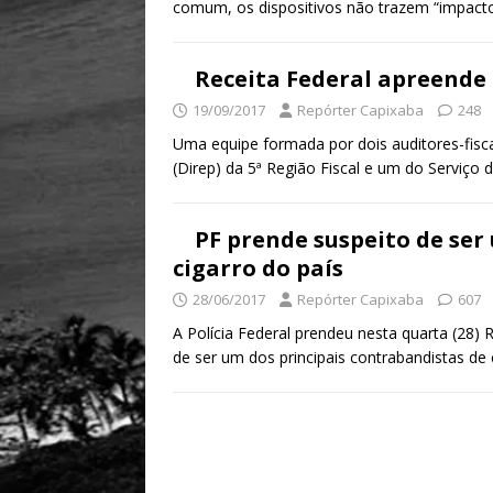
comum, os dispositivos não trazem “impact
Receita Federal apreende 
19/09/2017
Repórter Capixaba
248
Uma equipe formada por dois auditores-fis
(Direp) da 5ª Região Fiscal e um do Serviço 
PF prende suspeito de se
cigarro do país
28/06/2017
Repórter Capixaba
607
A Polícia Federal prendeu nesta quarta (28) 
de ser um dos principais contrabandistas de 