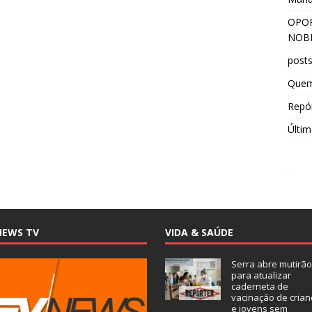
OPOR
NOBR
post
Que
Repór
Últim
NEWS TV
VIDA & SAÚDE
Serra abre mutirão
para atualizar
caderneta de
vacinação de crian
e jovens sem