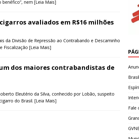
o benéfico”, nem
[Leia Mais]
cigarros avaliados em R$16 milhões
cais da Divisão de Repressão ao Contrabando e Descaminho
de Fiscalização
[Leia Mais]
PÁG
r um dos maiores contrabandistas de
Anun
Brasi
Espír
Roberto Eleutério da Silva, conhecido por Lobão, suspeito
Inter
cigarro do Brasil.
[Leia Mais]
Fale
Grand
GVNE
Mun