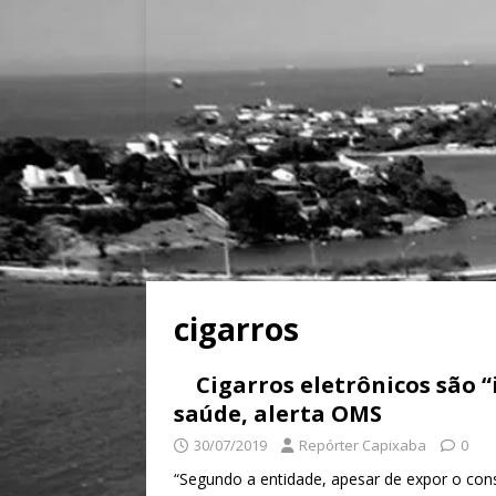
cigarros
Cigarros eletrônicos são 
saúde, alerta OMS
30/07/2019
Repórter Capixaba
0
“Segundo a entidade, apesar de expor o con