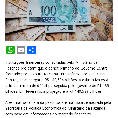
W
E
S
h
m
h
Instituições financeiras consultadas pelo Ministério da
at
ai
ar
Fazenda projetam que o déficit primário do Governo Central,
s
l
e
formado por Tesouro Nacional, Previdência Social e Banco
Central, deve chegar a R$ 149,684 bilhões. A estimativa está
A
acima da meta de déficit perseguida pelo governo de R$ 139
p
bilhões. Em fevereiro, a projeção era R$ 149,589 bilhões.
p
A estimativa consta da pesquisa Prisma Fiscal, elaborada pela
Secretaria de Política Econômica do Ministério da Fazenda,
com base em informações do mercado financeiro.