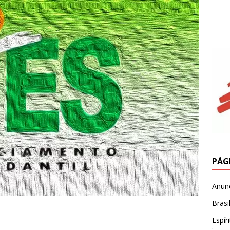
PÁG
Anun
Brasi
Espír