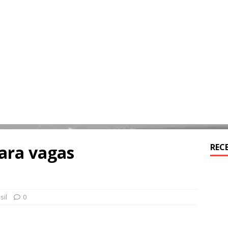
para vagas
REC
sil
0