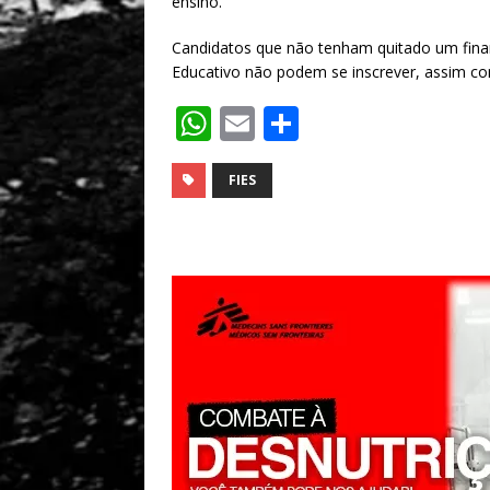
ensino.
Candidatos que não tenham quitado um finan
Educativo não podem se inscrever, assim c
W
E
S
h
m
h
at
ai
ar
FIES
s
l
e
A
p
p