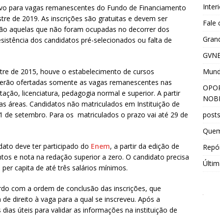
Inter
tivo para vagas remanescentes do Fundo de Financiamento
re de 2019. As inscrições são gratuitas e devem ser
Fale
 são aquelas que não foram ocupadas no decorrer dos
Grand
esistência dos candidatos pré-selecionados ou falta de
GVNE
Mun
re de 2015, houve o estabelecimento de cursos
o, serão ofertadas somente as vagas remanescentes nas
OPOR
ação, licenciatura, pedagogia normal e superior. A partir
NOBR
 as áreas. Candidatos não matriculados em Instituição de
post
1 de setembro. Para os matriculados o prazo vai até 29 de
Que
idato deve ter participado do
Enem
, a partir da edição de
Repór
tos e nota na redação superior a zero. O candidato precisa
Últim
per capita de até três salários mínimos.
rdo com a ordem de conclusão das inscrições, que
de direito à vaga para a qual se inscreveu. Após a
dias úteis para validar as informações na instituição de