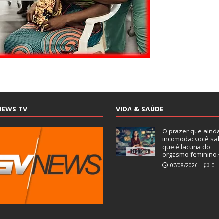
NEWS TV
VIDA & SAÚDE
O prazer que aind
incomoda: você sa
que é lacuna do
orgasmo feminino
07/08/2026
0