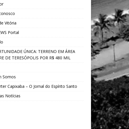
ior
 conosco
e Vitória
WS Portal
do
TUNIDADE ÚNICA: TERRENO EM ÁREA
E DE TERESÓPOLIS POR R$ 480 MIL
s
m Somos
ter Capixaba – O Jornal do Espírito Santo
as Notícias