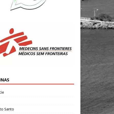
INAS
cie
l
ito Santo