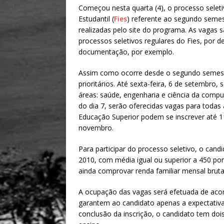
h
m
h
Começou nesta quarta (4), o processo sele
at
ai
ar
Estudantil (
Fies
) referente ao segundo semest
s
l
e
realizadas pelo site do programa. As vagas
processos seletivos regulares do Fies, por d
A
documentação, por exemplo.
p
Assim como ocorre desde o segundo semest
p
prioritários. Até sexta-feira, 6 de setembr
áreas: saúde, engenharia e ciência da comput
do dia 7, serão oferecidas vagas para todas
Educação Superior podem se inscrever até 1
novembro.
Para participar do processo seletivo, o cand
2010, com média igual ou superior a 450 pon
ainda comprovar renda familiar mensal bruta 
A ocupação das vagas será efetuada de aco
garantem ao candidato apenas a expectativa 
conclusão da inscrição, o candidato tem dois 