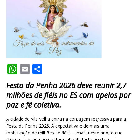
W
E
S
h
m
h
Festa da Penha 2026 deve reunir 2,7
at
ai
ar
milhões de fiéis no ES com apelos por
s
l
e
paz e fé coletiva.
A
p
A cidade de Vila Velha entra na contagem regressiva para a
p
Festa da Penha 2026. A expectativa é de mais uma
mobilização de milhões de fiéis — mas, neste ano, o que
chama atenção não é o tamanho da festa. É o tom.