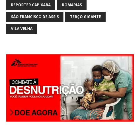
p
REPÓRTER CAPIXABA
ROMARIAS
p
SÃO FRANCISCO DE ASSIS
TERÇO GIGANTE
VILA VELHA