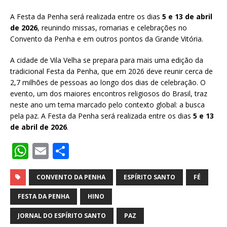
A Festa da Penha será realizada entre os dias
5 e 13 de abril
de 2026
, reunindo missas, romarias e celebrações no
Convento da Penha e em outros pontos da Grande Vitória.
A cidade de Vila Velha se prepara para mais uma edição da
tradicional Festa da Penha, que em 2026 deve reunir cerca de
2,7 milhões de pessoas ao longo dos dias de celebração. O
evento, um dos maiores encontros religiosos do Brasil, traz
neste ano um tema marcado pelo contexto global: a busca
pela paz. A Festa da Penha será realizada entre os dias
5 e 13
de abril de 2026
.
W
E
S
h
m
h
at
ai
ar
CONVENTO DA PENHA
ESPÍRITO SANTO
FÉ
s
l
e
FESTA DA PENHA
HINO
A
JORNAL DO ESPÍRITO SANTO
PAZ