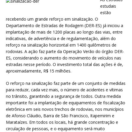
at
ai
ar
estudais
s
l
e
estão
recebendo um grande reforço em sinalização. O
A
Departamento de Estradas de Rodagem (DER-ES) já iniciou a
p
implantação de mais de 1200 placas ao longo das vias, entre
indicativas, de advertência e de regulamentação, além do
p
reforço na sinalização horizontal em 1400 quilômetros de
rodovias. A ação faz parte da Operação Verão do órgão DER-
ES, considerando o aumento do movimento de veículos nas
estradas nesse período. O investimento total das ações é de,
aproximadamente, R$ 15 milhões.
O reforço na sinalização faz parte de um conjunto de medidas
para reduzir, cada vez mais, o número de acidentes e vítimas
no trânsito, garantindo a segurança de todos. Outra medida
importante foi a implantação de equipamentos de fiscalização
eletrônica em seis novos trechos de rodovias, nos municípios
de Afonso Cláudio, Barra de São Francisco, Itapemirim e
Marataízes. Em todos os locais, há grande concentração e
circulação de pessoas, e o equipamento será muito