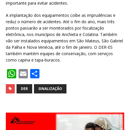
importante para evitar acidentes.
A implantação dos equipamentos coíbe as imprudências e
reduz o número de acidentes. Até o fim do ano, mais três
pontos passarão a ser monitorados por fiscalização
eletrônica, nos municípios de Anchieta e Colatina. Também
vão ser instalados equipamentos em São Mateus, São Gabriel
da Palha e Nova Venécia, até o fim de janeiro. O DER-ES
também mantém equipes de conservação, com serviços
como capina e tapa-buracos.
W
E
S
h
m
h
at
ai
ar
DER
SINALIZAÇÃO
s
l
e
A
p
p