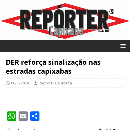
DER reforça sinalização nas
estradas capixabas
06/12/2016
Repórter Capixaba
W
E
S
h
m
h
As estradas