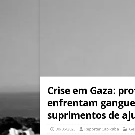
Crise em Gaza: pro
enfrentam gangues
suprimentos de aj
30/06/2025
Repórter Capixaba
Ge