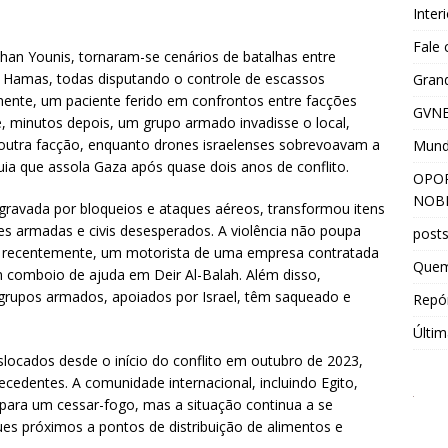
Inter
Fale
an Younis, tornaram-se cenários de batalhas entre
do Hamas, todas disputando o controle de escassos
Grand
ente, um paciente ferido em confrontos entre facções
GVNE
ue, minutos depois, um grupo armado invadisse o local,
m outra facção, enquanto drones israelenses sobrevoavam a
Mun
quia que assola Gaza após quase dois anos de conflito.
OPOR
NOBR
ravada por bloqueios e ataques aéreos, transformou itens
s armadas e civis desesperados. A violência não poupa
post
 recentemente, um motorista de uma empresa contratada
Que
 comboio de ajuda em Deir Al-Balah. Além disso,
grupos armados, apoiados por Israel, têm saqueado e
Repór
Últim
locados desde o início do conflito em outubro de 2023,
cedentes. A comunidade internacional, incluindo Egito,
s para um cessar-fogo, mas a situação continua a se
es próximos a pontos de distribuição de alimentos e