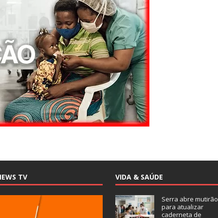
NEWS TV
VIDA & SAÚDE
Serra abre mutirão
para atualizar
caderneta de