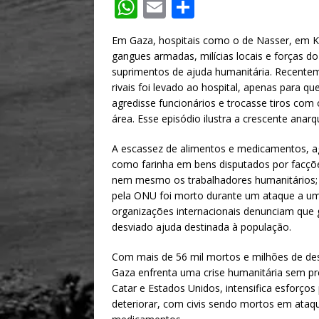
W
E
S
h
m
h
Em Gaza, hospitais como o de Nasser, em Kh
at
ai
ar
gangues armadas, milícias locais e forças 
s
l
e
suprimentos de ajuda humanitária. Recentem
rivais foi levado ao hospital, apenas para q
A
agredisse funcionários e trocasse tiros co
p
área. Esse episódio ilustra a crescente anar
p
A escassez de alimentos e medicamentos, ag
como farinha em bens disputados por facçõe
nem mesmo os trabalhadores humanitários;
pela ONU foi morto durante um ataque a um
organizações internacionais denunciam que 
desviado ajuda destinada à população.
Com mais de 56 mil mortos e milhões de des
Gaza enfrenta uma crise humanitária sem pre
Catar e Estados Unidos, intensifica esforço
deteriorar, com civis sendo mortos em ataqu