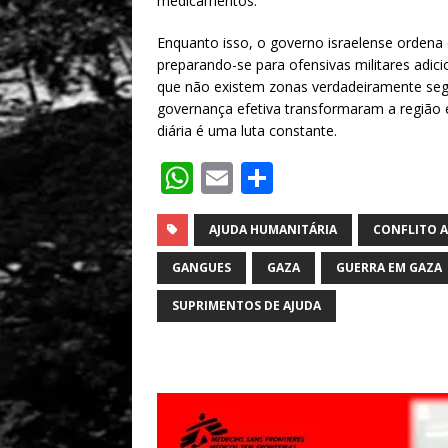
medicamentos.
Enquanto isso, o governo israelense ordena
preparando-se para ofensivas militares adic
que não existem zonas verdadeiramente segur
governança efetiva transformaram a região 
diária é uma luta constante.
W
E
S
h
m
h
at
ai
ar
AJUDA HUMANITÁRIA
CONFLITO 
s
l
e
GANGUES
GAZA
GUERRA EM GAZA
A
SUPRIMENTOS DE AJUDA
p
p