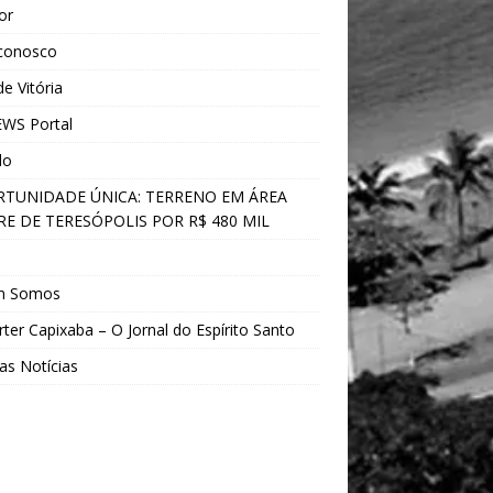
ior
 conosco
e Vitória
WS Portal
do
TUNIDADE ÚNICA: TERRENO EM ÁREA
E DE TERESÓPOLIS POR R$ 480 MIL
s
m Somos
ter Capixaba – O Jornal do Espírito Santo
as Notícias