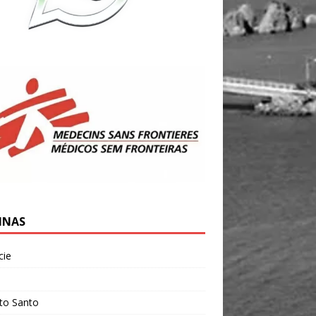
INAS
cie
l
ito Santo