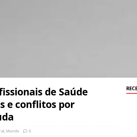
fissionais de Saúde
REC
 e conflitos por
uda
ral
,
Mundo
0