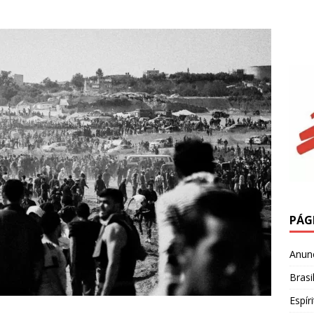
PÁG
Anun
Brasi
Espír