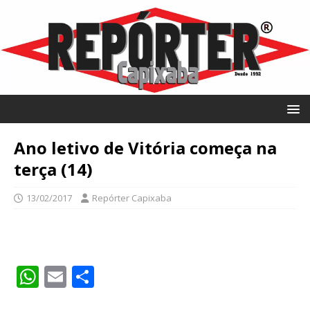
Ano letivo de Vitória começa na
terça (14)
13/02/2017
Repórter Capixaba
W
E
S
h
m
h