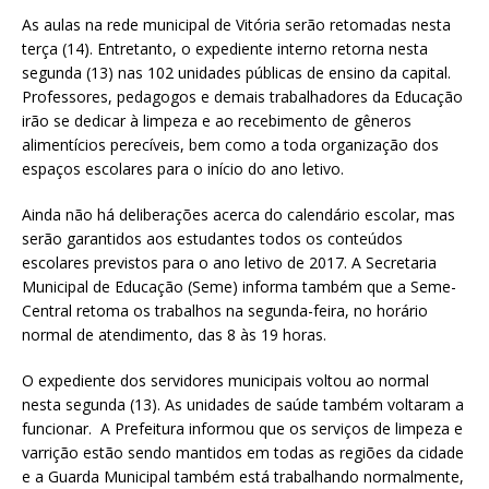
at
ai
ar
As aulas na rede municipal de Vitória serão retomadas nesta
s
l
e
terça (14). Entretanto, o expediente interno retorna nesta
segunda (13) nas 102 unidades públicas de ensino da capital.
A
Professores, pedagogos e demais trabalhadores da Educação
p
irão se dedicar à limpeza e ao recebimento de gêneros
p
alimentícios perecíveis, bem como a toda organização dos
espaços escolares para o início do ano letivo.
Ainda não há deliberações acerca do calendário escolar, mas
serão garantidos aos estudantes todos os conteúdos
escolares previstos para o ano letivo de 2017. A Secretaria
Municipal de Educação (Seme) informa também que a Seme-
Central retoma os trabalhos na segunda-feira, no horário
normal de atendimento, das 8 às 19 horas.
O expediente dos servidores municipais voltou ao normal
nesta segunda (13). As unidades de saúde também voltaram a
funcionar. A Prefeitura informou que os serviços de limpeza e
varrição estão sendo mantidos em todas as regiões da cidade
e a Guarda Municipal também está trabalhando normalmente,