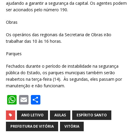
ajudando a garantir a segurança da capital. Os agentes podem
ser acionados pelo número 190.
Obras
Os operários das regionais da Secretaria de Obras irão
trabalhar das 10 às 16 horas.
Parques
Fechados durante o período de instabilidade na segurança
pública do Estado, os parques municipais também serão
reabertos na terça-feira (14). Às segundas, eles passam por
manutenção e não funcionam.
W
E
S
h
m
h
at
ai
ar
ANO LETIVO
AULAS
ESPÍRITO SANTO
s
l
e
PREFEITURA DE VITÓRIA
VITÓRIA