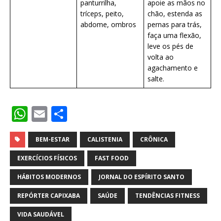
panturrilha,
apoie as mãos no
tríceps, peito,
chão, estenda as
abdome, ombros
pernas para trás,
faça uma flexão,
leve os pés de
volta ao
agachamento e
salte.
W
E
S
h
m
h
at
ai
ar
BEM-ESTAR
CALISTENIA
CRÔNICA
s
l
e
EXERCÍCIOS FÍSICOS
FAST FOOD
A
HÁBITOS MODERNOS
JORNAL DO ESPÍRITO SANTO
p
REPÓRTER CAPIXABA
SAÚDE
TENDÊNCIAS FITNESS
p
VIDA SAUDÁVEL