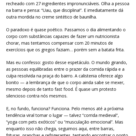
recheado com 27 ingredientes impronunciáveis. Olha a pessoa
na barra e pensa: “Uau, que disciplina!”. E imediatamente dá
outra mordida no creme sintético de baunilha.
O paradoxo é quase poético. Passamos o dia alimentando o
corpo com substâncias capazes de fazer um nutricionista
chorar, mas tentamos compensar com 20 minutos de
exercícios que os gregos faziam… porém sem a batata frita.
Mas eu confesso: gosto desse espetáculo. O mundo girando,
as pessoas equilibradas entre o prazer da comida rápida e a
culpa resolvida na praça do bairro. A calistenia oferece algo
bonito — a lembrança de que o corpo ainda sabe se mexer,
mesmo depois de tanto fast food. É quase um protesto
silencioso contra nós mesmos.
E, no fundo, funciona? Funciona. Pelo menos até a próxima
tendência viral tomar o lugar — talvez “corrida medieval”,
“yoga com pets exóticos” ou “musculação emocional”. Mas
enquanto isso não chega, seguimos aqui, entre barras,
frituras, pranchas e refrigerantes, tentando encontrar o ponto