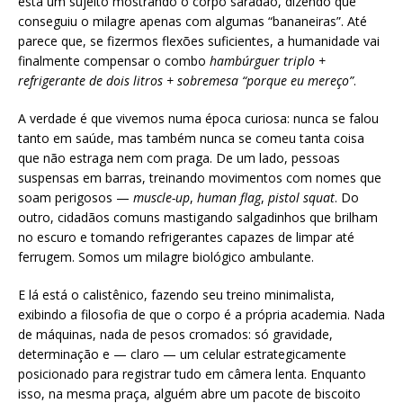
está um sujeito mostrando o corpo saradão, dizendo que
conseguiu o milagre apenas com algumas “bananeiras”. Até
parece que, se fizermos flexões suficientes, a humanidade vai
finalmente compensar o combo
hambúrguer triplo +
refrigerante de dois litros + sobremesa “porque eu mereço”
.
A verdade é que vivemos numa época curiosa: nunca se falou
tanto em saúde, mas também nunca se comeu tanta coisa
que não estraga nem com praga. De um lado, pessoas
suspensas em barras, treinando movimentos com nomes que
soam perigosos —
muscle-up
,
human flag
,
pistol squat
. Do
outro, cidadãos comuns mastigando salgadinhos que brilham
no escuro e tomando refrigerantes capazes de limpar até
ferrugem. Somos um milagre biológico ambulante.
E lá está o calistênico, fazendo seu treino minimalista,
exibindo a filosofia de que o corpo é a própria academia. Nada
de máquinas, nada de pesos cromados: só gravidade,
determinação e — claro — um celular estrategicamente
posicionado para registrar tudo em câmera lenta. Enquanto
isso, na mesma praça, alguém abre um pacote de biscoito