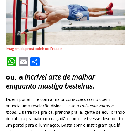
Imagem de prostooleh no Freepik
W
E
S
h
m
h
ou, a
incrível arte de malhar
at
ai
ar
enquanto mastiga besteiras
.
s
l
e
A
Dizem por aí — e com a maior convicção, como quem
p
anuncia uma revelação divina — que
a calistenia voltou à
moda
. É barra fixa pra cá, prancha pra lá, gente se equilibrando
p
de cabeça pra baixo no calçadão como se tivesse descoberto
um portal para a iluminação. Basta abrir o Instragram que lá