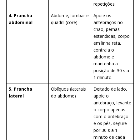
repetições.
4. Prancha
Abdome, lombar e
Apoie os
abdominal
quadril (core)
antebraços no
chão, pernas
estendidas, corpo
em linha reta,
contraia o
abdome e
mantenha a
posição de 30 s a
1 minuto.
5. Prancha
Oblíquos (laterais
Deitado de lado,
lateral
do abdome)
apoie o
antebraço, levante
o corpo apenas
com o antebraço
e os pés, segure
por 30 s a 1
minuto de cada