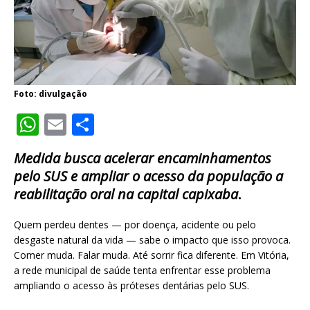
Foto: divulgação
W
E
S
h
m
h
Medida busca acelerar encaminhamentos
at
ai
ar
pelo SUS e ampliar o acesso da população a
s
l
e
reabilitação oral na capital capixaba
.
A
Quem perdeu dentes — por doença, acidente ou pelo
p
desgaste natural da vida — sabe o impacto que isso provoca.
p
Comer muda. Falar muda. Até sorrir fica diferente. Em Vitória,
a rede municipal de saúde tenta enfrentar esse problema
ampliando o acesso às próteses dentárias pelo SUS.