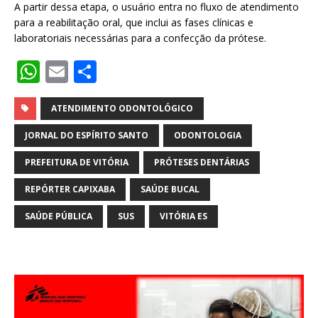
A partir dessa etapa, o usuário entra no fluxo de atendimento
para a reabilitação oral, que inclui as fases clínicas e
laboratoriais necessárias para a confecção da prótese.
W
E
S
h
m
h
at
ai
ar
ATENDIMENTO ODONTOLÓGICO
s
l
e
JORNAL DO ESPÍRITO SANTO
ODONTOLOGIA
A
PREFEITURA DE VITÓRIA
PRÓTESES DENTÁRIAS
p
REPÓRTER CAPIXABA
SAÚDE BUCAL
p
SAÚDE PÚBLICA
SUS
VITÓRIA ES