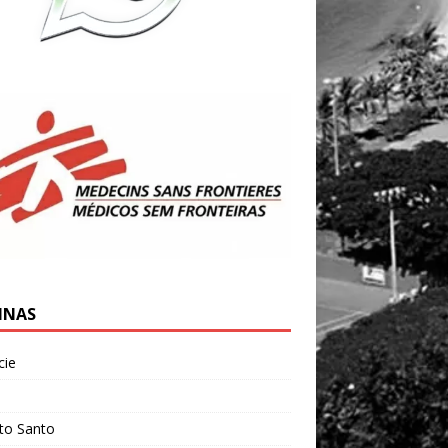
INAS
cie
l
ito Santo