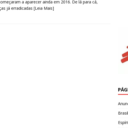
começaram a aparecer ainda em 2016. De lá para cá,
as já erradicadas
[Leia Mais]
PÁG
Anun
Brasi
Espír