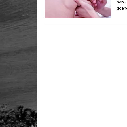
país 
doenç