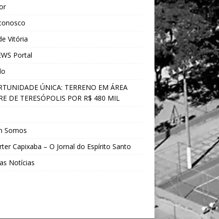
ior
 conosco
e Vitória
WS Portal
do
TUNIDADE ÚNICA: TERRENO EM ÁREA
E DE TERESÓPOLIS POR R$ 480 MIL
s
m Somos
ter Capixaba – O Jornal do Espírito Santo
as Notícias