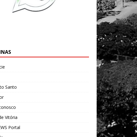
INAS
cie
l
ito Santo
ior
 conosco
e Vitória
WS Portal