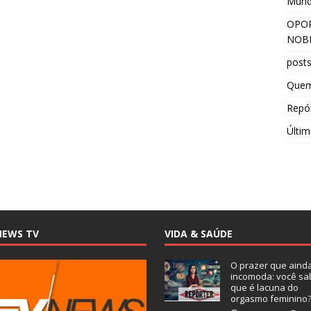
Mun
OPOR
NOBR
post
Que
Repór
Últim
NEWS TV
VIDA & SAÚDE
O prazer que aind
incomoda: você sa
que é lacuna do
orgasmo feminino