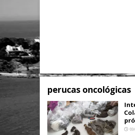
perucas oncológicas
Int
Col
pró
03