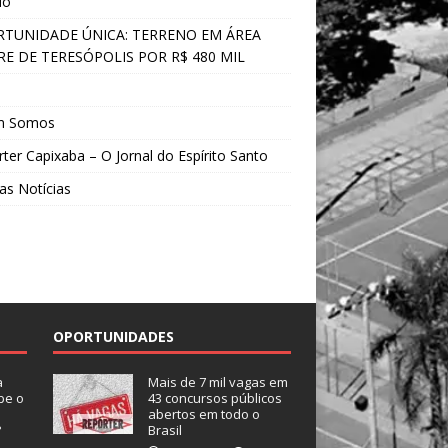
do
TUNIDADE ÚNICA: TERRENO EM ÁREA
E DE TERESÓPOLIS POR R$ 480 MIL
s
m Somos
ter Capixaba – O Jornal do Espírito Santo
as Notícias
OPORTUNIDADES
a
Mais de 7 mil vagas em
be o
43 concursos públicos
abertos em todo o
?
Brasil