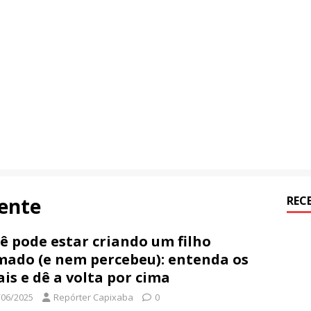
iente
REC
ê pode estar criando um filho
ado (e nem percebeu): entenda os
ais e dê a volta por cima
/06/2025
Repórter Capixaba
0