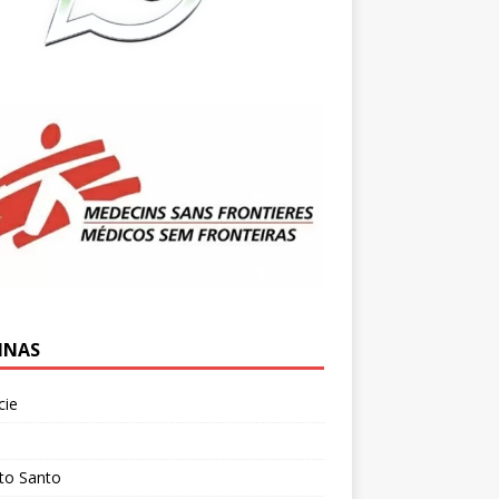
INAS
cie
l
ito Santo