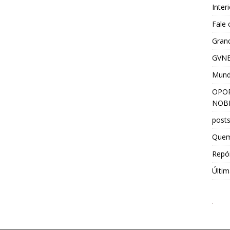
Inter
Fale
Grand
GVNE
Mun
OPOR
NOBR
post
Que
Repór
Últim