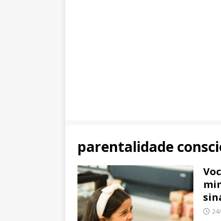
parentalidade consc
Voc
mim
sin
24