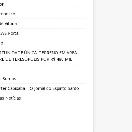
ior
 conosco
e Vitória
WS Portal
do
TUNIDADE ÚNICA: TERRENO EM ÁREA
E DE TERESÓPOLIS POR R$ 480 MIL
s
m Somos
ter Capixaba – O Jornal do Espírito Santo
as Notícias