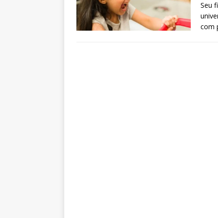
Seu f
unive
com p