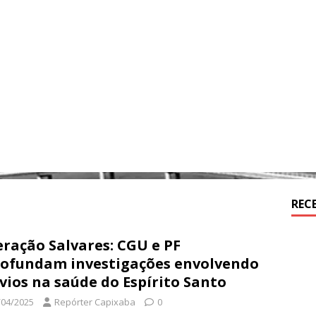
REC
ração Salvares: CGU e PF
ofundam investigações envolvendo
vios na saúde do Espírito Santo
/04/2025
Repórter Capixaba
0