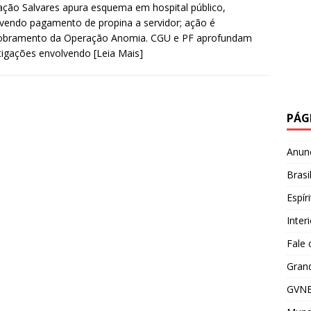
ção Salvares apura esquema em hospital público,
vendo pagamento de propina a servidor; ação é
obramento da Operação Anomia. CGU e PF aprofundam
tigações envolvendo
[Leia Mais]
PÁG
Anun
Brasi
Espír
Inter
Fale
Grand
GVNE