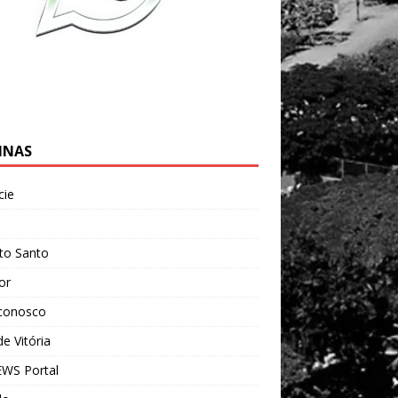
INAS
cie
l
ito Santo
ior
 conosco
e Vitória
WS Portal