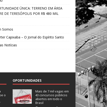
do
TUNIDADE ÚNICA: TERRENO EM ÁREA
E DE TERESÓPOLIS POR R$ 480 MIL
s
m Somos
ter Capixaba – O Jornal do Espírito Santo
as Notícias
OPORTUNIDADES
a
Mais de 7 mil vagas em
be o
43 concursos públicos
abertos em todo o
?
Brasil