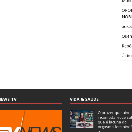
Mun
OPOR
NOBR
post
Que
Repór
Últim
NEWS TV
VIDA & SAÚDE
O prazer que aind
incomoda: você sa
que é lacuna do
orgasmo feminino