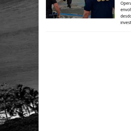
Opera
envol
desd
inves