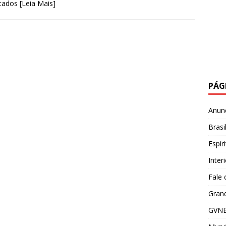
stados
[Leia Mais]
PÁG
Anun
Brasi
Espír
Inter
Fale
Grand
GVNE