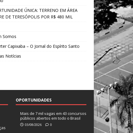
do
TUNIDADE ÚNICA: TERRENO EM ÁREA
E DE TERESÓPOLIS POR R$ 480 MIL
s
m Somos
ter Capixaba – O Jornal do Espírito Santo
as Notícias
OPORTUNIDADES
Mais de 7 mil vagas em 43 concursos
públicos abertos em todo o Brasil
03/08/2026
0
ças