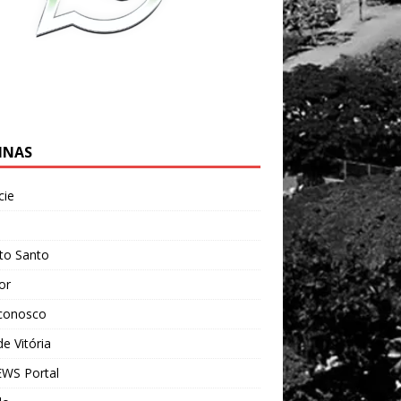
INAS
cie
l
ito Santo
ior
 conosco
e Vitória
WS Portal