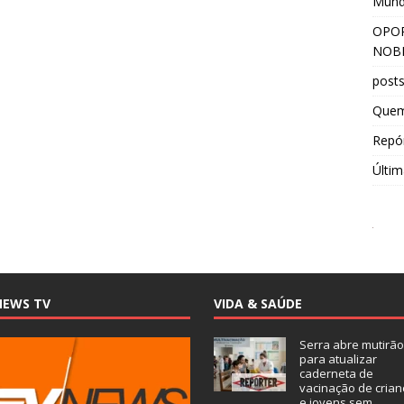
Mun
OPOR
NOBR
post
Que
Repór
Últim
NEWS TV
VIDA & SAÚDE
Serra abre mutirão
para atualizar
caderneta de
vacinação de crian
e jovens sem