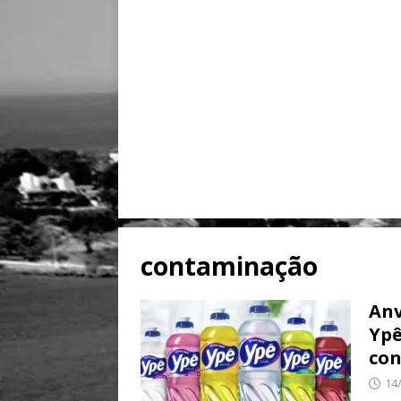
contaminação
Anv
Ypê
co
14