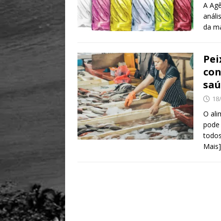
A Agê
análi
da ma
Pei
co
saú
18
O ali
pode 
todos
Mais]