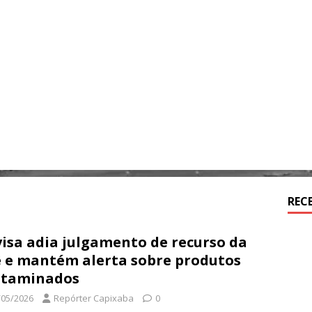
REC
isa adia julgamento de recurso da
 e mantém alerta sobre produtos
ntaminados
/05/2026
Repórter Capixaba
0