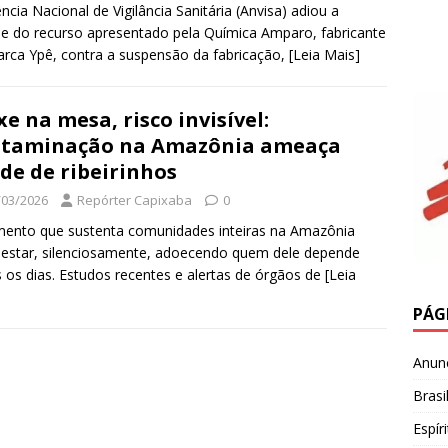
ncia Nacional de Vigilância Sanitária (Anvisa) adiou a
se do recurso apresentado pela Química Amparo, fabricante
rca Ypê, contra a suspensão da fabricação,
[Leia Mais]
xe na mesa, risco invisível:
ntaminação na Amazônia ameaça
de de ribeirinhos
/03/2026
Repórter Capixaba
0
mento que sustenta comunidades inteiras na Amazônia
estar, silenciosamente, adoecendo quem dele depende
 os dias. Estudos recentes e alertas de órgãos de
[Leia
PÁG
Anun
Brasi
Espír