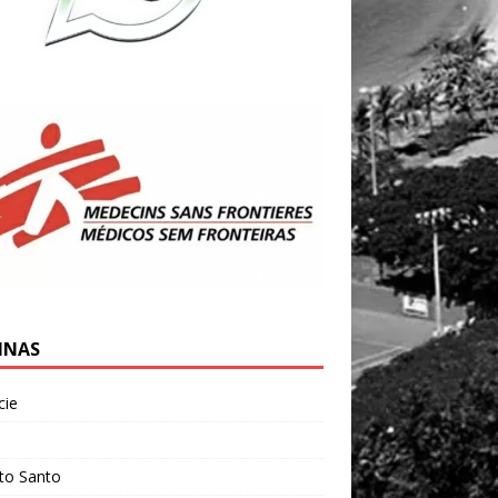
INAS
cie
l
ito Santo