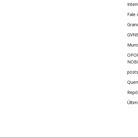
Inter
Fale
Grand
GVNE
Mun
OPOR
NOBR
post
Que
Repór
Últim