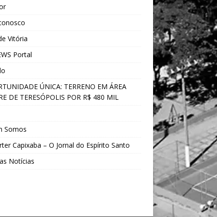
ior
 conosco
e Vitória
WS Portal
do
TUNIDADE ÚNICA: TERRENO EM ÁREA
E DE TERESÓPOLIS POR R$ 480 MIL
s
m Somos
ter Capixaba – O Jornal do Espírito Santo
as Notícias