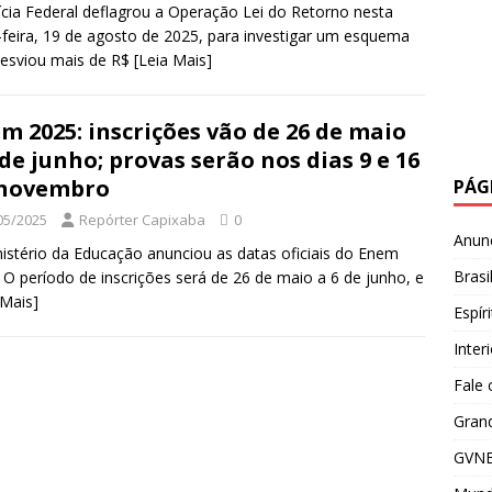
ícia Federal deflagrou a Operação Lei do Retorno nesta
-feira, 19 de agosto de 2025, para investigar um esquema
esviou mais de R$
[Leia Mais]
m 2025: inscrições vão de 26 de maio
 de junho; provas serão nos dias 9 e 16
 novembro
PÁG
05/2025
Repórter Capixaba
0
Anun
istério da Educação anunciou as datas oficiais do Enem
Brasi
 O período de inscrições será de 26 de maio a 6 de junho, e
 Mais]
Espír
Inter
Fale
Grand
GVNE