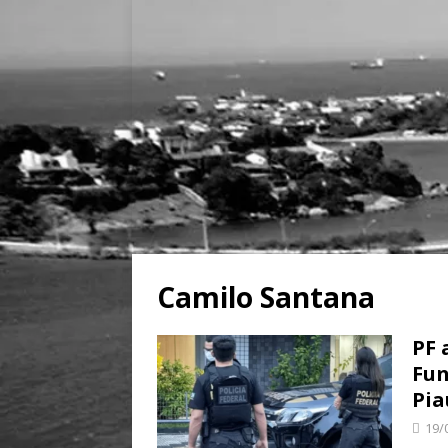
Camilo Santana
PF 
Fun
Pia
19/