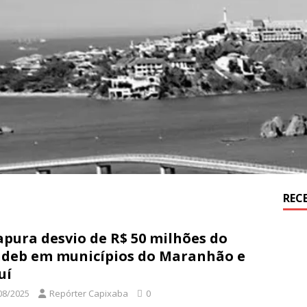
REC
apura desvio de R$ 50 milhões do
deb em municípios do Maranhão e
uí
08/2025
Repórter Capixaba
0