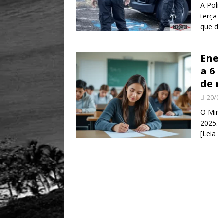
A Pol
terça
que d
Ene
a 6
de
20/
O Min
2025.
[Leia