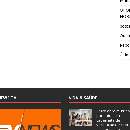
Mun
OPOR
NOBR
post
Que
Repór
Últim
NEWS TV
VIDA & SAÚDE
Serra abre mutirão
para atualizar
caderneta de
vacinação de crian
e jovens sem