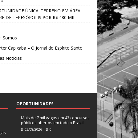
do
TUNIDADE ÚNICA: TERRENO EM ÁREA
E DE TERESÓPOLIS POR R$ 480 MIL
s
m Somos
ter Capixaba – O Jornal do Espírito Santo
as Notícias
OPORTUNIDADES
Mais de 7 mil vagas em 43 concursos
públicos abertos em todo o Brasil
03/08/2026
0
ças