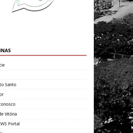
INAS
cie
l
ito Santo
ior
 conosco
e Vitória
WS Portal