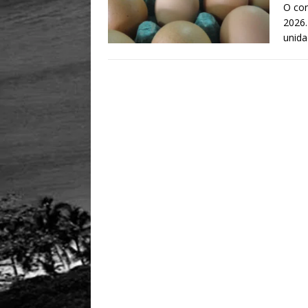
O con
2026.
unid