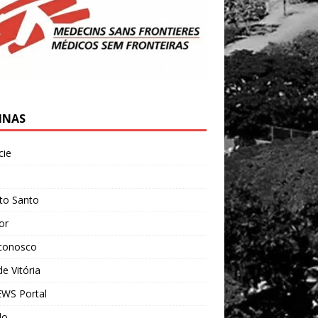
INAS
cie
l
ito Santo
ior
 conosco
e Vitória
WS Portal
do