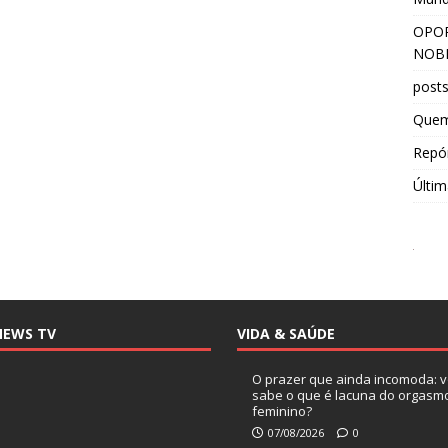
OPOR
NOBR
post
Que
Repór
Últim
NEWS TV
VIDA & SAÚDE
O prazer que ainda incomoda: 
sabe o que é lacuna do orgasm
feminino?
07/08/2026
0