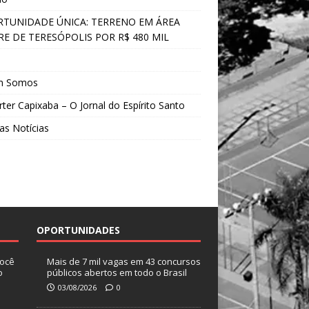
TUNIDADE ÚNICA: TERRENO EM ÁREA
E DE TERESÓPOLIS POR R$ 480 MIL
s
m Somos
ter Capixaba – O Jornal do Espírito Santo
as Notícias
OPORTUNIDADES
você
Mais de 7 mil vagas em 43 concursos
o
públicos abertos em todo o Brasil
03/08/2026
0