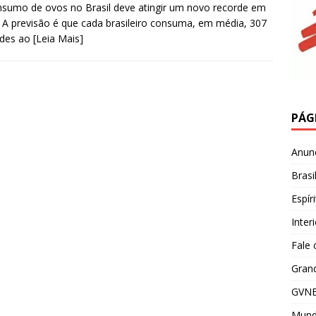
sumo de ovos no Brasil deve atingir um novo recorde em
 A previsão é que cada brasileiro consuma, em média, 307
ades ao
[Leia Mais]
PÁG
Anun
Brasi
Espír
Inter
Fale
Grand
GVNE
Mun