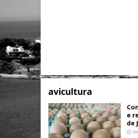
avicultura
Con
e r
de 
28