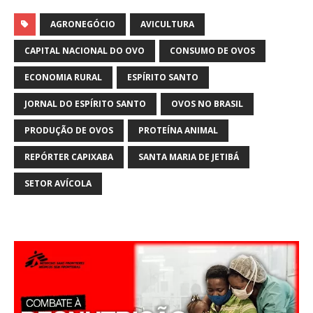
h
m
h
at
ai
ar
AGRONEGÓCIO
AVICULTURA
s
l
e
CAPITAL NACIONAL DO OVO
CONSUMO DE OVOS
A
ECONOMIA RURAL
ESPÍRITO SANTO
p
JORNAL DO ESPÍRITO SANTO
OVOS NO BRASIL
p
PRODUÇÃO DE OVOS
PROTEÍNA ANIMAL
REPÓRTER CAPIXABA
SANTA MARIA DE JETIBÁ
SETOR AVÍCOLA