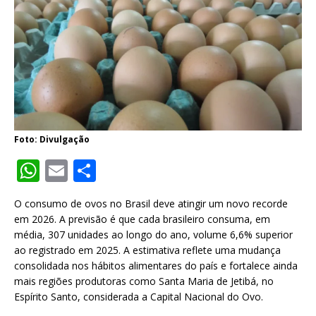
Foto: Divulgação
W
E
S
h
m
h
O consumo de ovos no Brasil deve atingir um novo recorde
at
ai
ar
em 2026. A previsão é que cada brasileiro consuma, em
s
l
e
média, 307 unidades ao longo do ano, volume 6,6% superior
ao registrado em 2025. A estimativa reflete uma mudança
A
consolidada nos hábitos alimentares do país e fortalece ainda
p
mais regiões produtoras como Santa Maria de Jetibá, no
Espírito Santo, considerada a Capital Nacional do Ovo.
p