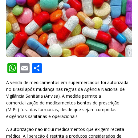
W
E
S
h
m
h
A venda de medicamentos em supermercados foi autorizada
at
ai
ar
no Brasil após mudança nas regras da Agência Nacional de
s
l
e
Vigilância Sanitária (Anvisa). A medida permite a
comercialização de medicamentos isentos de prescrição
A
(MIPs) fora das farmácias, desde que sejam cumpridas
p
exigências sanitárias e operacionais.
p
A autorização não inclui medicamentos que exigem receita
médica. A liberação é restrita a produtos considerados de