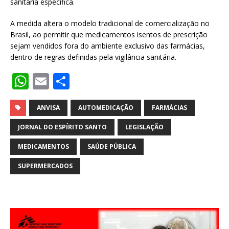
sanitária específica.
A medida altera o modelo tradicional de comercialização no
Brasil, ao permitir que medicamentos isentos de prescrição
sejam vendidos fora do ambiente exclusivo das farmácias,
dentro de regras definidas pela vigilância sanitária.
W
E
S
h
m
h
at
ai
ar
ANVISA
AUTOMEDICAÇÃO
FARMÁCIAS
s
l
e
JORNAL DO ESPÍRITO SANTO
LEGISLAÇÃO
A
MEDICAMENTOS
SAÚDE PÚBLICA
p
SUPERMERCADOS
p