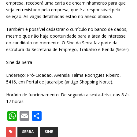
empresa, receberá uma carta de encaminhamento para que
seja entrevistado pela empresa, que é a responsável pela
seleção. As vagas detalhadas estão no anexo abaixo.
Também é possível cadastrar o currículo no banco de dados,
mesmo que não haja oportunidade para a área de interesse
do candidato no momento. O Sine da Serra faz parte da
estrutura da Secretaria de Emprego, Trabalho e Renda (Seter).
Sine da Serra
Endereço: Pró-Cidadão, Avenida Talma Rodrigues Ribeiro,
5416, em Portal de Jacaraípe (antigo Shopping Norte).
Horário de funcionamento: De segunda a sexta-feira, das 8 às
17 horas.
W
E
S
h
m
h
at
ai
ar
SERRA
SINE