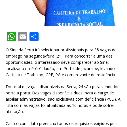
W
E
S
h
m
h
O Sine da Serra irá selecionar profissionais para 35 vagas de
at
ai
ar
emprego na segunda-feira (21). Para concorrer a uma das
s
l
e
oportunidades, o interessado deve comparecer ao Sine,
localizado no Pró-Cidadão, em Portal de Jacaraípe, levando
A
Carteira de Trabalho, CPF, RG e comprovante de residência.
p
Do total de vagas disponíveis na Serra, 24 são para vendedor
p
porta a porta. Das vagas disponíveis duas, para o cargo de
auxiliar administrativo, são exclusivas com deficiência (PCD). A
lista com as vagas foi atualizada às 16 horas e pode sofrer
alteração.
Caso o candidato preencha todos os requisitos exigidos pela