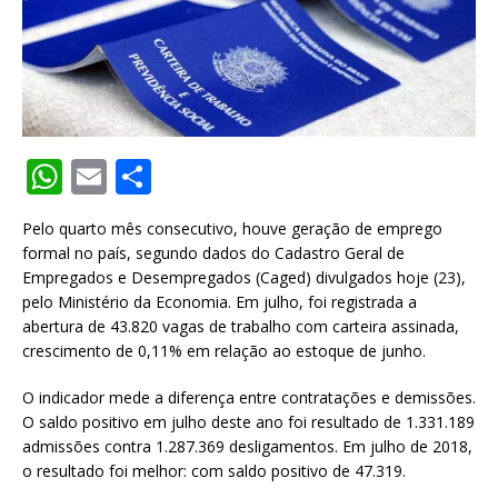
W
E
S
h
m
h
Pelo quarto mês consecutivo, houve geração de emprego
at
ai
ar
formal no país, segundo dados do Cadastro Geral de
s
l
e
Empregados e Desempregados (Caged) divulgados hoje (23),
pelo Ministério da Economia. Em julho, foi registrada a
A
abertura de 43.820 vagas de trabalho com carteira assinada,
p
crescimento de 0,11% em relação ao estoque de junho.
p
O indicador mede a diferença entre contratações e demissões.
O saldo positivo em julho deste ano foi resultado de 1.331.189
admissões contra 1.287.369 desligamentos. Em julho de 2018,
o resultado foi melhor: com saldo positivo de 47.319.