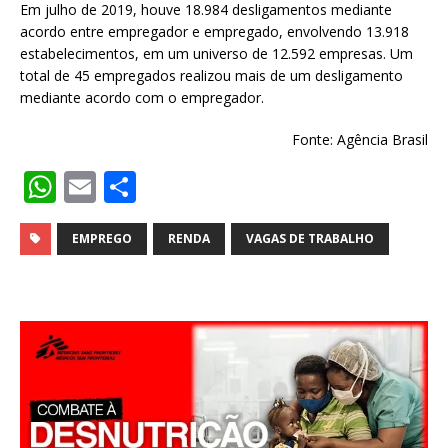
Em julho de 2019, houve 18.984 desligamentos mediante
acordo entre empregador e empregado, envolvendo 13.918
estabelecimentos, em um universo de 12.592 empresas. Um
total de 45 empregados realizou mais de um desligamento
mediante acordo com o empregador.
Fonte: Agência Brasil
W
E
S
h
m
h
at
ai
ar
EMPREGO
RENDA
VAGAS DE TRABALHO
s
l
e
A
p
p